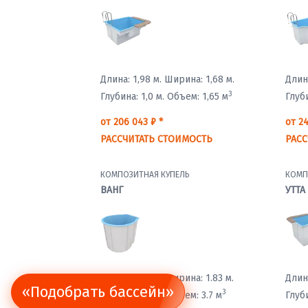
Длина: 1,98 м.
Ширина: 1,68 м.
Длина
3
Глубина: 1,0 м.
Объем: 1,65 м
Глуби
от 206 043 ₽ *
от 24
РАССЧИТАТЬ СТОИМОСТЬ
РАСС
КОМПОЗИТНАЯ КУПЕЛЬ
КОМП
ВАНГ
УТТА
Длина: 1.98 м.
Ширина: 1.83 м.
Длина
«Подобрать бассейн»
3
Глубина: 1.5 м.
Объем: 3.7 м
Глуби