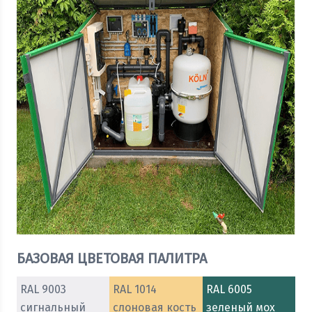
БАЗОВАЯ ЦВЕТОВАЯ ПАЛИТРА
RAL 9003
RAL 1014
RAL 6005
сигнальный
слоновая кость
зеленый мох