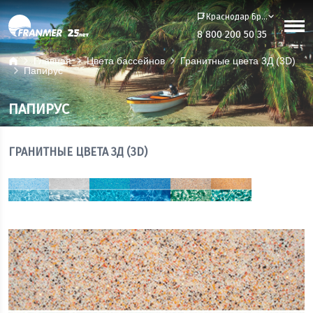
Краснодар Бренд-офис
8 800 200 50 35
Главная
Цвета бассейнов
Гранитные цвета 3Д (3D)
Папирус
ПАПИРУС
ГРАНИТНЫЕ ЦВЕТА 3Д (3D)