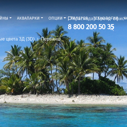
ЕЙНЫ
АКВАПАРКИ
ОПЦИИ
ГАЛЕРЕЯ
Краснодар Бренд-офис
ТЕХНОЛОГИЯ
К
8 800 200 50 35
ые цвета 3Д (3D)
Перванш