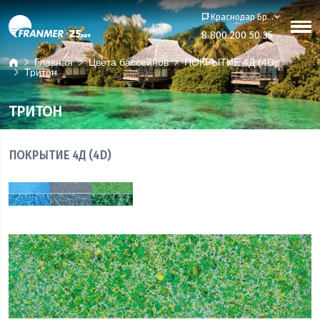
Краснодар Бренд-офис
8 800 200 50 35
Главная
Цвета бассейнов
ПОКРЫТИЕ 4Д (4D)
Тритон
ТРИТОН
ПОКРЫТИЕ 4Д (4D)