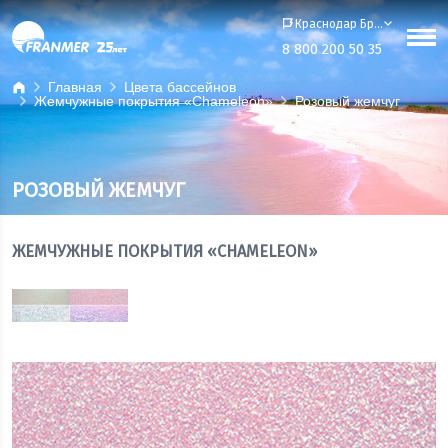
Краснодар Бренд-офис
8 800 200 50 35
Главная
Цвета бассейнов
Жемчужные покрытия «Chameleon»
Розовый жемчуг
РОЗОВЫЙ ЖЕМЧУГ
ЖЕМЧУЖНЫЕ ПОКРЫТИЯ «CHAMELEON»