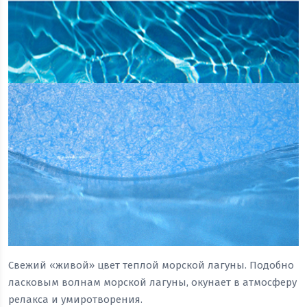
Свежий «живой» цвет теплой морской лагуны. Подобно
ласковым волнам морской лагуны, окунает в атмосферу
релакса и умиротворения.