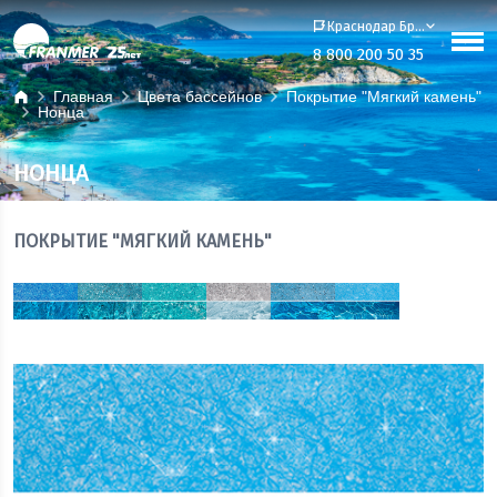
Краснодар Бренд-офис
8 800 200 50 35
Главная
Цвета бассейнов
Покрытие "Мягкий камень"
Нонца
НОНЦА
ПОКРЫТИЕ "МЯГКИЙ КАМЕНЬ"