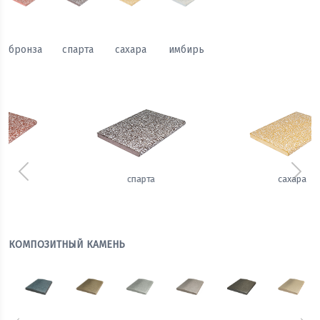
бронза
спарта
сахара
имбирь
Предыдущий
Сле
сахара
имбирь
КОМПОЗИТНЫЙ КАМЕНЬ