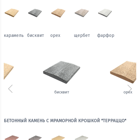
карамель
бисквит
орех
щербет
фарфор
Предыдущий
Сле
орех
щербет
БЕТОННЫЙ КАМЕНЬ С МРАМОРНОЙ КРОШКОЙ "ТЕРРАЦЦО"