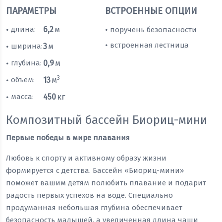
ПАРАМЕТРЫ
ВСТРОЕННЫЕ ОПЦИИ
длина:
6,2
м
поручень безопасности
•
•
встроенная лестница
•
ширина:
3
м
•
глубина:
0,9
м
•
3
объем:
13
м
•
масса:
450
кг
•
Композитный бассейн Биориц-мини
Первые победы в мире плавания
Любовь к спорту и активному образу жизни
формируется с детства. Бассейн «Биориц-мини»
поможет вашим детям полюбить плавание и подарит
радость первых успехов на воде. Специально
продуманная небольшая глубина обеспечивает
безопасность малышей, а увеличенная длина чаши