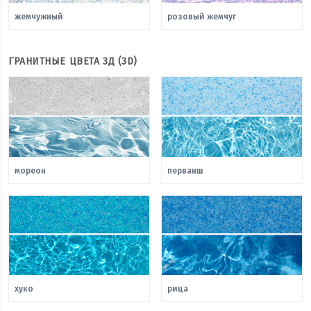
жемчужный
розовый жемчуг
ГРАНИТНЫЕ ЦВЕТА 3Д (3D)
мореон
перванш
хуко
рица