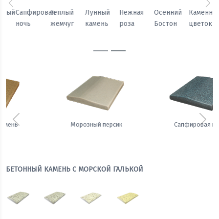
Предыдущий
Сл
Осенний
Каменный
Песчаный
Морозный
Сапфировая
Теплый
Бостон
цветок
камень
персик
ночь
жемчуг
Предыдущий
Сле
Сапфировая ночь
Теплый жемчуг
БЕТОННЫЙ КАМЕНЬ С МОРСКОЙ ГАЛЬКОЙ