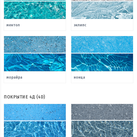
ментол
эклипс
морайра
нонца
ПОКРЫТИЕ 4Д (4D)