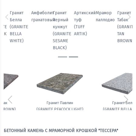
Мрамор
Гранит
Гранит
Гранит
Амфиболит
Гранит
паллодио
Табак
Павлин
Белла
гранатовый
Черный
Предыдущий
Сл
(GRANITE
(GRANITE
(GRANITE
кунжут
TAN
PEACOCK
BELLA
(GRANITE
BROWN)
LIGHT)
WHITE)
SESAME
BLACK)
Предыдущий
Сле
Гранит Белла
Амфиболит гранатовый
(GRANITE BELLA WHITE)
БЕТОННЫЙ КАМЕНЬ С МРАМОРНОЙ КРОШКОЙ "ТЕССЕРА"