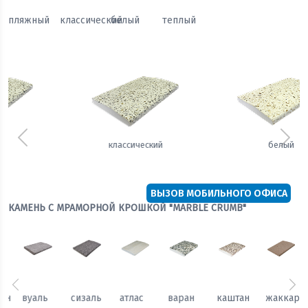
пляжный
классический
белый
теплый
Предыдущий
Сле
белый
теплый
ВЫЗОВ МОБИЛЬНОГО ОФИСА
КАМЕНЬ С МРАМОРНОЙ КРОШКОЙ "MARBLE CRUMB"
Предыдущий
Сл
каштан
жаккард
гобелен
вуаль
сизаль
атлас