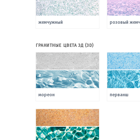
жемчужный
розовый жемч
ГРАНИТНЫЕ ЦВЕТА 3Д (3D)
мореон
перванш