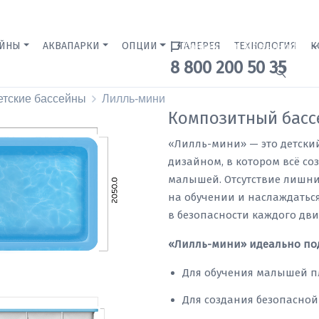
ЕЙНЫ
АКВАПАРКИ
ОПЦИИ
ГАЛЕРЕЯ
Краснодар Бренд-офис
ТЕХНОЛОГИЯ
К
8 800 200 50 35
етские бассейны
Лилль-мини
Композитный басс
«Лилль-мини» — это детски
дизайном, в котором всё со
малышей. Отсутствие лишних
на обучении и наслаждатьс
в безопасности каждого дви
«Лилль-мини» идеально по
Для обучения малышей п
Для создания безопасной