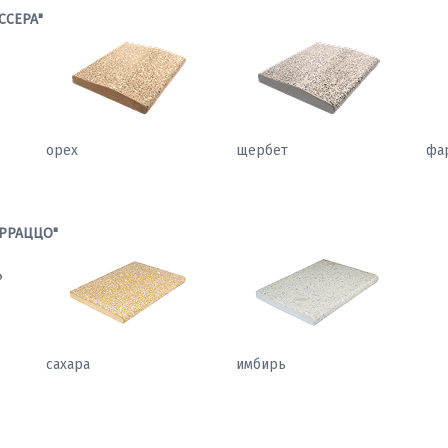
ССЕРА"
орех
щербет
фа
РРАЦЦО"
сахара
имбирь