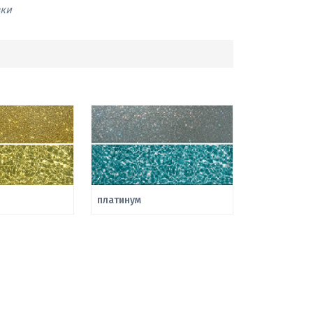
вки
платинум