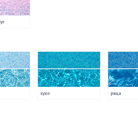
уг
хуко
рица