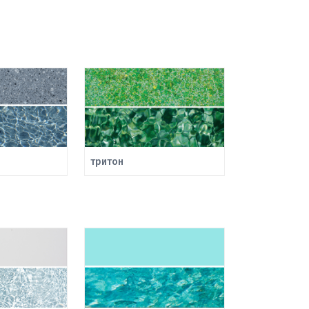
тритон