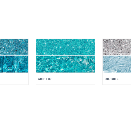
ментол
эклипс