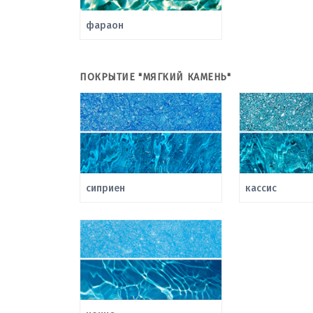
фараон
ПОКРЫТИЕ "МЯГКИЙ КАМЕНЬ"
сиприен
кассис