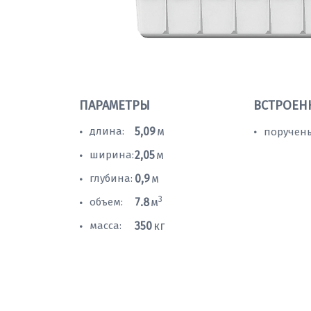
ПАРАМЕТРЫ
ВСТРОЕН
длина:
5,09
м
поручень
•
•
ширина:
2,05
м
•
глубина:
0,9
м
•
3
объем:
7.8
м
•
масса:
350
кг
•