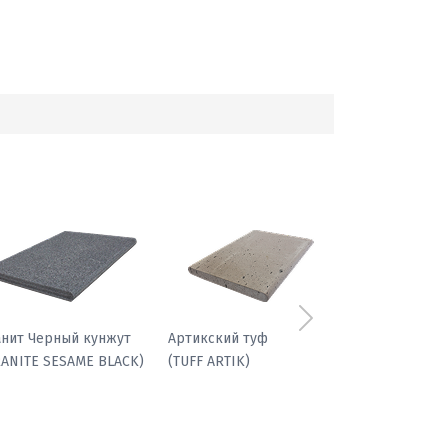
Следующий
фиболит гранатовый
Гранит Черный кунжут
(GRANITE SESAME BLACK)