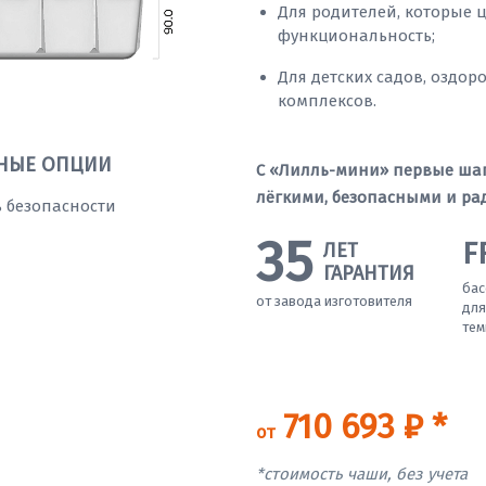
Для родителей, которые ц
функциональность;
Для детских садов, оздо
комплексов.
НЫЕ ОПЦИИ
С «Лилль-мини» первые ша
лёгкими, безопасными и ра
 безопасности
35
F
ЛЕТ
ГАРАНТИЯ
бас
от завода изготовителя
для
тем
710 693 ₽ *
от
*стоимость чаши, без учета