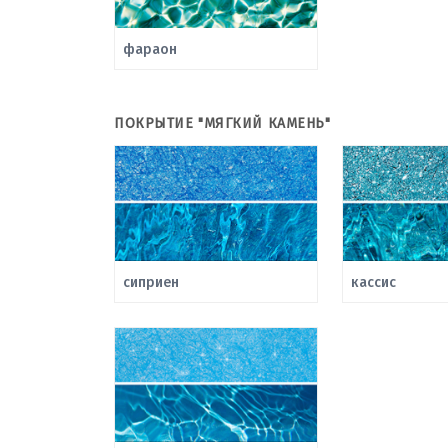
фараон
ПОКРЫТИЕ "МЯГКИЙ КАМЕНЬ"
сиприен
кассис