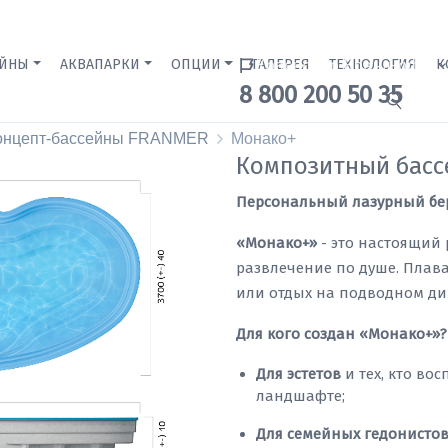
ЕЙНЫ
АКВАПАРКИ
ОПЦИИ
ГАЛЕРЕЯ
Краснодар Бренд-офис
ТЕХНОЛОГИЯ
К
8 800 200 50 35
онцепт-бассейны FRANMER
Монако+
Композитный басс
Персональный лазурный бере
«Монако+»
- это настоящий 
развлечение по душе. Плава
или отдых на подводном ди
Для кого создан «Монако+»?
Для эстетов
и тех, кто во
ландшафте;
Для семейных гедонисто