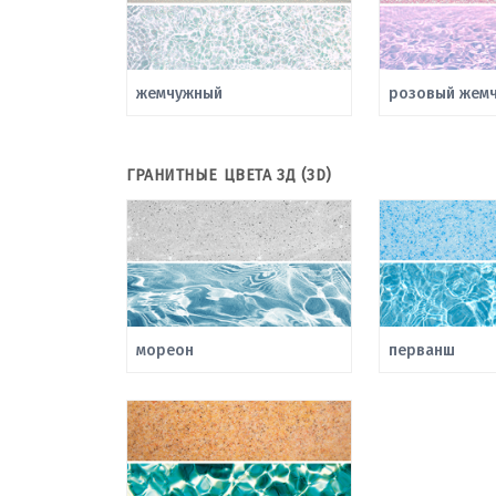
жемчужный
розовый жемч
ГРАНИТНЫЕ ЦВЕТА 3Д (3D)
мореон
перванш