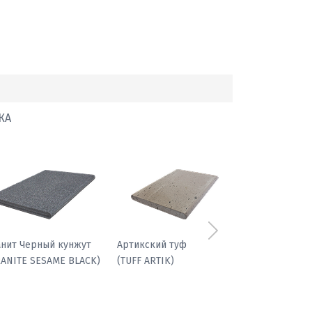
КА
Следующий
фиболит гранатовый
Гранит Черный кунжут
(GRANITE SESAME BLACK)