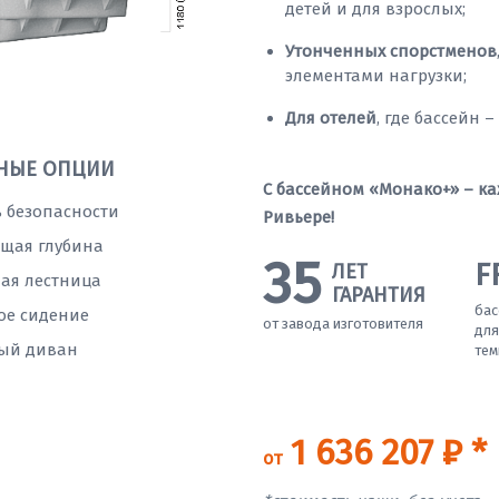
детей и для взрослых;
Утонченных спорстменов
элементами нагрузки;
Для отелей
, где бассейн 
НЫЕ ОПЦИИ
С бассейном «Монако+» – ка
 безопасности
Ривьере!
щая глубина
35
F
ЛЕТ
ая лестница
ГАРАНТИЯ
бас
ое сидение
от завода изготовителя
для
ый диван
тем
1 636 207 ₽ *
от