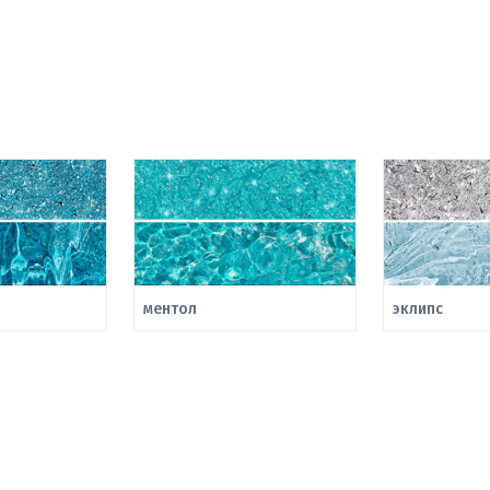
ментол
эклипс