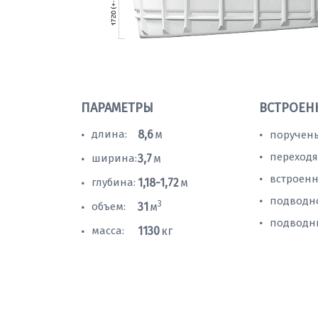
ПАРАМЕТРЫ
ВСТРОЕН
длина:
8,6
м
поручень
•
•
переходя
•
ширина:
3,7
м
•
встроенн
•
глубина:
1,18-1,72
м
•
подводн
•
3
объем:
31
м
•
подводн
•
масса:
1130
кг
•