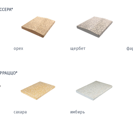
ССЕРА"
орех
щербет
фа
РРАЦЦО"
сахара
имбирь