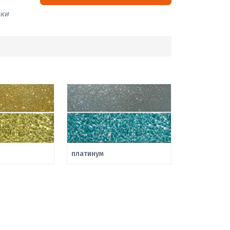
вки
платинум