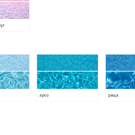
уг
хуко
рица