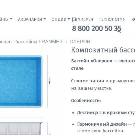
ЕЙНЫ
АКВАПАРКИ
ОПЦИИ
ГАЛЕРЕЯ
Краснодар Бренд-офис
ТЕХНОЛОГИЯ
К
8 800 200 50 35
онцепт-бассейны FRANMER
ОЛЕРОН
Композитный бас
Бассейн «Олерон» — элеган
стиле
Строгие линии и прямоугол
на вашем участке.
Особенности:
Лестница с широкими ст
Гармоничный дизайн
— л
геометрию бассейна.