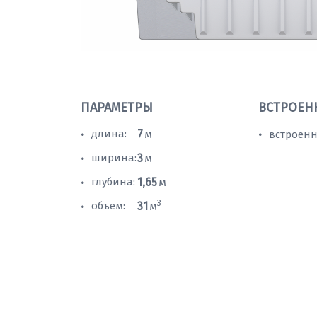
ПАРАМЕТРЫ
ВСТРОЕН
длина:
7
м
встроенн
•
•
ширина:
3
м
•
глубина:
1,65
м
•
3
объем:
31
м
•