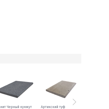
Следующий
фиболит гранатовый
Гранит Черный кунжут