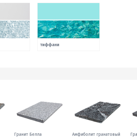
тиффани
Гранит Павлин
Гранит Белла
Ам