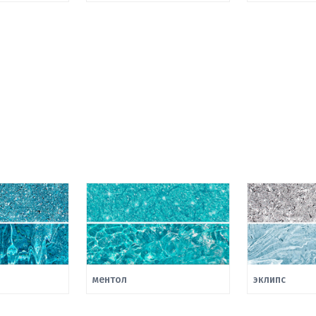
ментол
эклипс