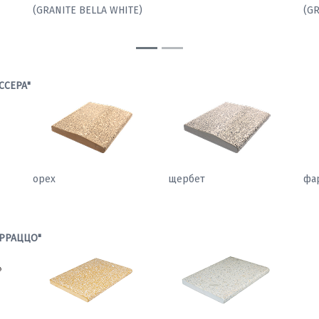
)
(GRANITE PEACOCK
(GRANITE BELLA WHITE)
LIGHT)
ССЕРА"
орех
щербет
фа
РРАЦЦО"