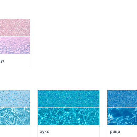
уг
хуко
рица