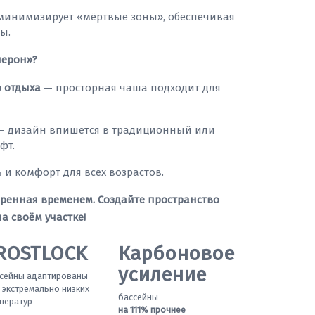
инимизирует «мёртвые зоны», обеспечивая
ы.
лерон»?
 отдыха
— просторная чаша подходит для
 дизайн впишется в традиционный или
фт.
 и комфорт для всех возрастов.
еренная временем. Создайте пространство
а своём участке!
ROSTLOCK
Карбоновое
усиление
сейны адаптированы
 экстремально низких
бассейны
ператур
на 111% прочнее