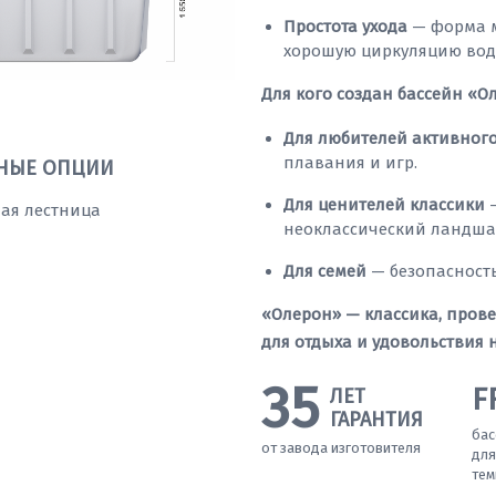
Простота ухода
— форма м
хорошую циркуляцию вод
Для кого создан бассейн «О
Для любителей активного
плавания и игр.
НЫЕ ОПЦИИ
Для ценителей классики
—
ая лестница
неоклассический ландша
Для семей
— безопасность
«Олерон» — классика, пров
для отдыха и удовольствия н
35
F
ЛЕТ
ГАРАНТИЯ
бас
от завода изготовителя
для
тем