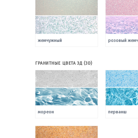
жемчужный
розовый жемч
ГРАНИТНЫЕ ЦВЕТА 3Д (3D)
мореон
перванш