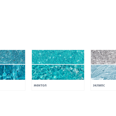
ментол
эклипс