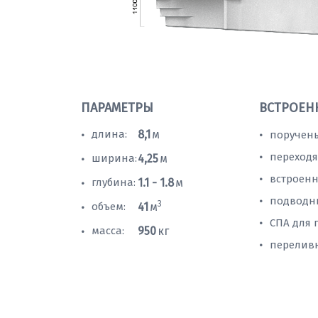
ПАРАМЕТРЫ
ВСТРОЕН
длина:
8,1
м
поручень
•
•
переходя
•
ширина:
4,25
м
•
встроенн
•
глубина:
1.1 - 1.8
м
•
подводн
•
3
объем:
41
м
•
СПА для 
•
масса:
950
кг
•
перелив
•