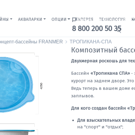
ЕЙНЫ
АКВАПАРКИ
ОПЦИИ
ГАЛЕРЕЯ
Краснодар Бренд-офис
ТЕХНОЛОГИЯ
К
8 800 200 50 35
онцепт-бассейны FRANMER
ТРОПИКАНА-СПА
Композитный бас
Двухмерная роскошь для тех,
Бассейн
«Тропикана СПА»
-
курорт на заднем дворе. Это
Ведь теперь в вашем доме е
заплывов.
Для кого создан бассейн «Т
Для взыскательных владе
на "спорт" и "отдых";