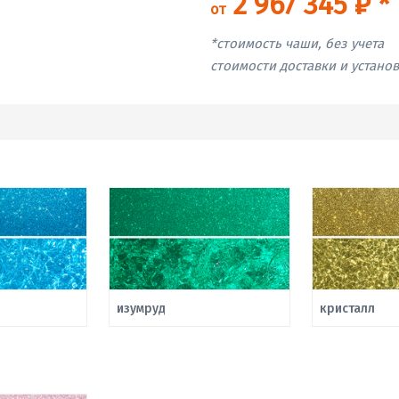
2 967 345 ₽ *
от
*стоимость чаши, без учета
стоимости доставки и устано
изумруд
кристалл