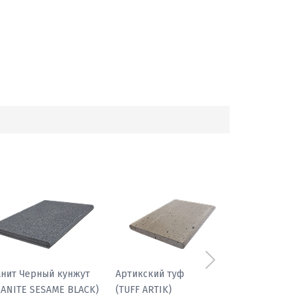
Следующий
фиболит гранатовый
Гранит Черный кунжут
(GRANITE SESAME BLACK)