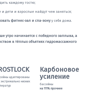
одить каждому гостю;
де и дети и взрослые найдут чем заняться;
зовать фитнес-зал и спа-зону
у себя дома.
ше утро начинается с победного заплыва, а
нством в тёплых объятиях гидромассажного
ROSTLOCK
Карбоновое
усиление
сейны адаптированы
 экстремально низких
бассейны
ператур
на 111% прочнее