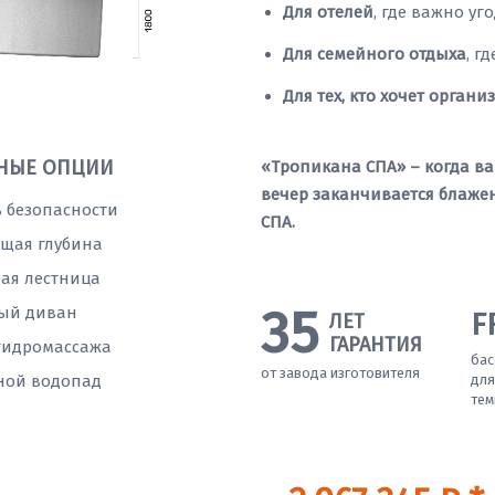
Для отелей
, где важно уг
Для семейного отдыха
, г
Для тех, кто хочет органи
НЫЕ ОПЦИИ
«Тропикана СПА» – когда ва
вечер заканчивается блаже
 безопасности
СПА.
щая глубина
ая лестница
35
ый диван
F
ЛЕТ
ГАРАНТИЯ
гидромассажа
бас
от завода изготовителя
ной водопад
для
тем