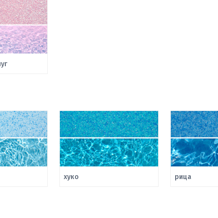
уг
хуко
рица