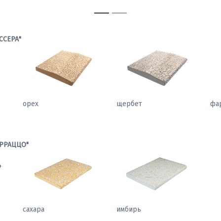
ССЕРА"
орех
щербет
фа
РРАЦЦО"
сахара
имбирь