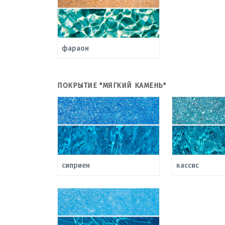
фараон
ПОКРЫТИЕ "МЯГКИЙ КАМЕНЬ"
сиприен
кассис