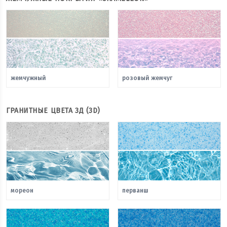
жемчужный
розовый жемчуг
ГРАНИТНЫЕ ЦВЕТА 3Д (3D)
мореон
перванш