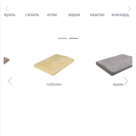
Предыдущий
Сл
каштан
жаккард
гобелен
вуаль
сизаль
атлас
Предыдущий
Сле
вуаль
сизаль