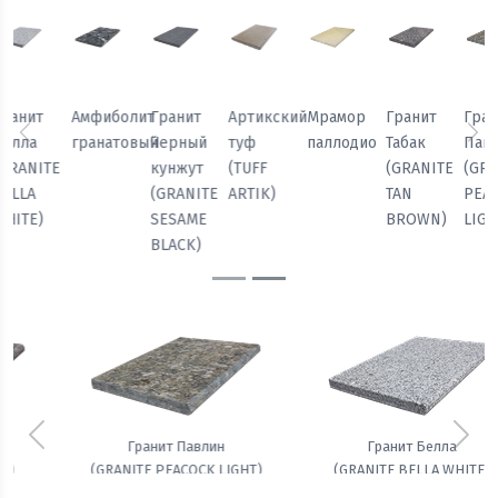
Мрамор
Гранит
Гранит
Гранит
Амфиболит
Гранит
паллодио
Табак
Павлин
Белла
гранатовый
Черный
Предыдущий
Сл
(GRANITE
(GRANITE
(GRANITE
кунжут
TAN
PEACOCK
BELLA
(GRANITE
BROWN)
LIGHT)
WHITE)
SESAME
BLACK)
Предыдущий
Сле
Гранит Белла
Амфиболит гранатовый
(GRANITE BELLA WHITE)