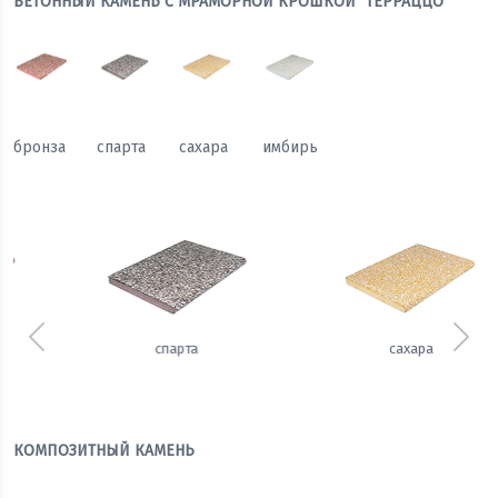
БЕТОННЫЙ КАМЕНЬ С МРАМОРНОЙ КРОШКОЙ "ТЕРРАЦЦО"
бронза
спарта
сахара
имбирь
Предыдущий
Сле
сахара
имбирь
КОМПОЗИТНЫЙ КАМЕНЬ