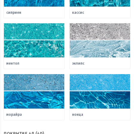
сиприен
кассис
ментол
эклипс
морайра
нонца
ПОКРЫТИЕ 4Д (4D)