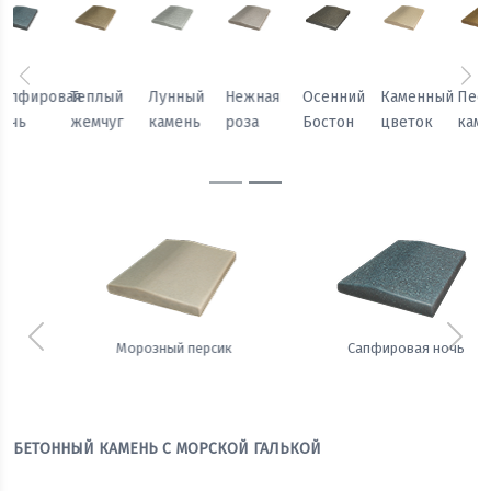
Предыдущий
Сл
Осенний
Каменный
Песчаный
Морозный
Сапфировая
Теплый
Бостон
цветок
камень
персик
ночь
жемчуг
Предыдущий
Сле
Сапфировая ночь
Теплый жемчуг
БЕТОННЫЙ КАМЕНЬ С МОРСКОЙ ГАЛЬКОЙ