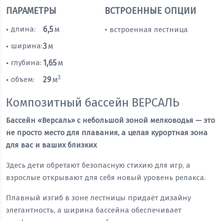
ПАРАМЕТРЫ
ВСТРОЕННЫЕ ОПЦИИ
длина:
6,5
м
встроенная лестница
•
•
ширина:
3
м
•
глубина:
1,65
м
•
3
объем:
29
м
•
Композитный бассейн ВЕРСАЛЬ
Бассейн «Версаль» с небольшой зоной мелководья — это
не просто место для плавания, а целая курортная зона
для вас и ваших близких
Здесь дети обретают безопасную стихию для игр, а
взрослые открывают для себя новый уровень релакса.
Плавный изгиб в зоне лестницы придаёт дизайну
элегантность, а ширина бассейна обеспечивает