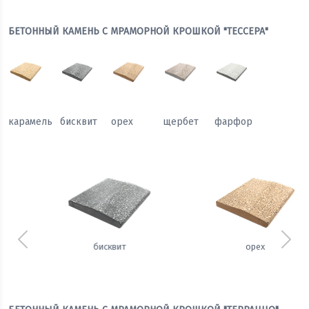
БЕТОННЫЙ КАМЕНЬ С МРАМОРНОЙ КРОШКОЙ "ТЕССЕРА"
карамель
бисквит
орех
щербет
фарфор
Предыдущий
Сле
орех
щербет