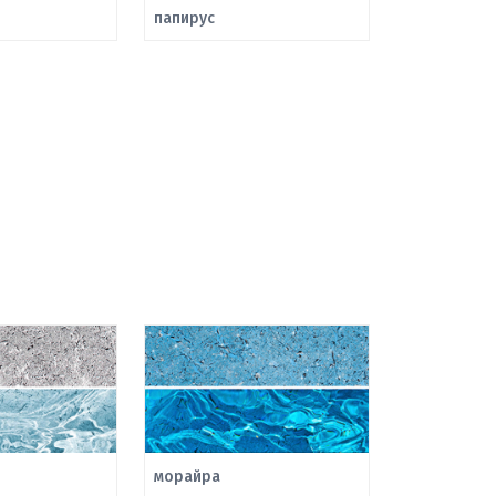
папирус
морайра