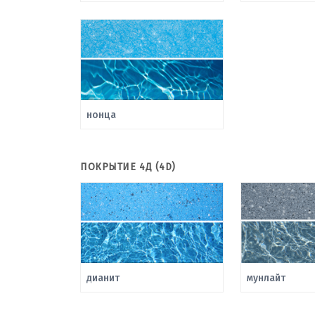
нонца
ПОКРЫТИЕ 4Д (4D)
дианит
мунлайт