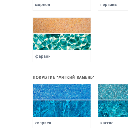
мореон
перванш
фараон
ПОКРЫТИЕ "МЯГКИЙ КАМЕНЬ"
сиприен
кассис