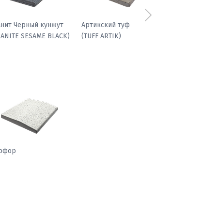
Следующий
Мрамор паллоди
рфор