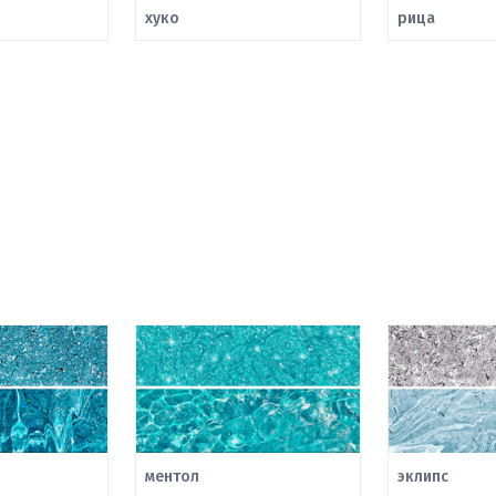
хуко
рица
ментол
эклипс