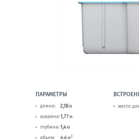
ПАРАМЕТРЫ
ВСТРОЕН
длина:
2,18
м
место дл
•
•
ширина:
1,77
м
•
глубина:
1,4
м
•
3
объем:
4,4
м
•