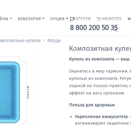
ЕЙНЫ
АКВАПАРКИ
ОПЦИИ
ГАЛЕРЕЯ
Краснодар Бренд-офис
ТЕХНОЛОГИЯ
К
8 800 200 50 35
омпозитные купели
Фёрде
Композитная купе
Купель из композита — ваш
Окунитесь в мир гармонии, 
купелью из композита. Регу
парной не только приятно,
эффект на весь организм.
Польза для здоровья:
Укрепление иммунитета
—
активизируют защитные 