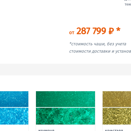
тем
287 799 ₽ *
от
*стоимость чаши, без учета
стоимости доставки и устано
изумруд
кристалл