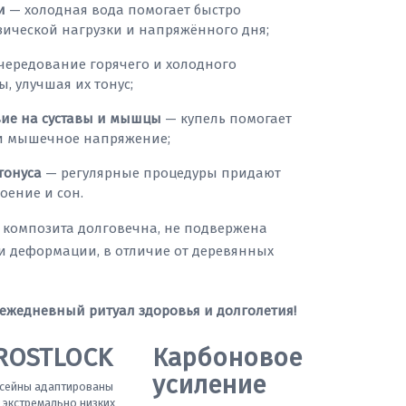
и
— холодная вода помогает быстро
зической нагрузки и напряжённого дня;
чередование горячего и холодного
ы, улучшая их тонус;
вие на суставы и мышцы
— купель помогает
 и мышечное напряжение;
тонуса
— регулярные процедуры придают
оение и сон.
з композита долговечна, не подвержена
и деформации, в отличие от деревянных
 ежедневный ритуал здоровья и долголетия!
ROSTLOCK
Карбоновое
усиление
сейны адаптированы
 экстремально низких