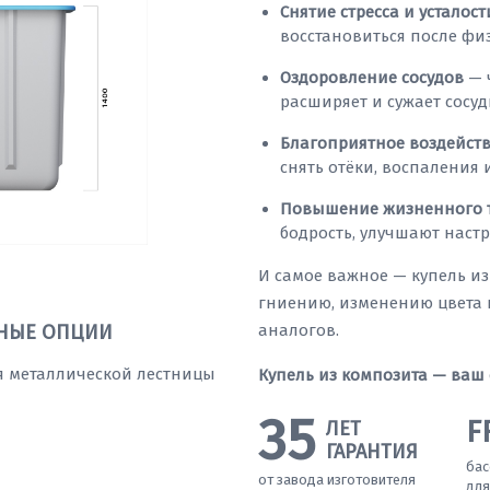
Снятие стресса и усталост
восстановиться после фи
Оздоровление сосудов
— 
расширяет и сужает сосуд
Благоприятное воздейст
снять отёки, воспаления
Повышение жизненного 
бодрость, улучшают настр
И самое важное — купель и
гниению, изменению цвета 
НЫЕ ОПЦИИ
аналогов.
я металлической лестницы
Купель из композита — ваш
35
F
ЛЕТ
ГАРАНТИЯ
бас
от завода изготовителя
для