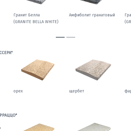
ССЕРА"
орех
щербет
фа
РРАЦЦО"