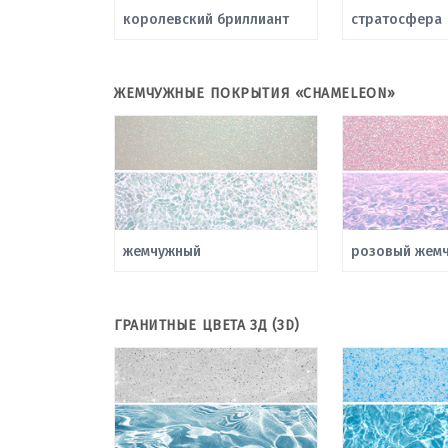
королевский бриллиант
стратосфера
ЖЕМЧУЖНЫЕ ПОКРЫТИЯ «CHAMELEON»
жемчужный
розовый жемч
ГРАНИТНЫЕ ЦВЕТА 3Д (3D)