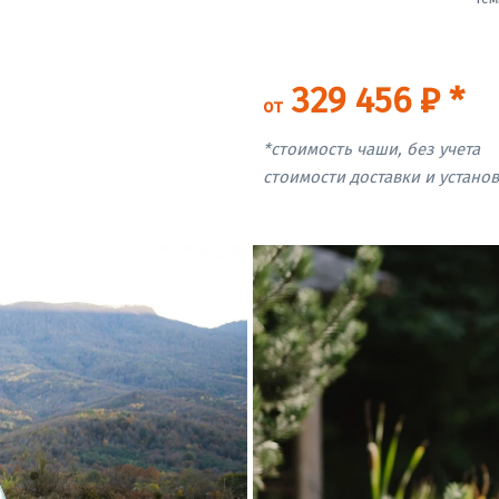
329 456 ₽ *
от
*стоимость чаши, без учета
стоимости доставки и устано