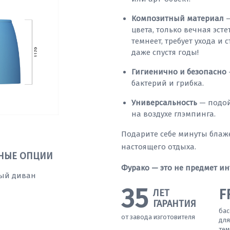
Композитный материал
—
цвета, только вечная эст
темнеет, требует ухода и 
даже спустя годы!
Гигиенично и безопасно
бактерий и грибка.
Универсальность
— подойд
на воздухе глэмпинга.
Подарите себе минуты блаж
настоящего отдыха.
НЫЕ ОПЦИИ
Фурако — это не предмет ин
ый диван
35
F
ЛЕТ
ГАРАНТИЯ
бас
от завода изготовителя
для
тем