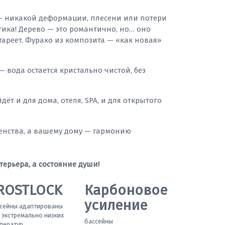
 никакой деформации, плесени или потери
етика! Дерево — это романтично, но… оно
стареет. Фурако из композита — «как новая»
— вода остается кристально чистой, без
ёт и для дома, отеля, SPA, и для открытого
енства, а вашему дому — гармонию
терьера, а состояние души!
ROSTLOCK
Карбоновое
усиление
сейны адаптированы
 экстремально низких
бассейны
ператур