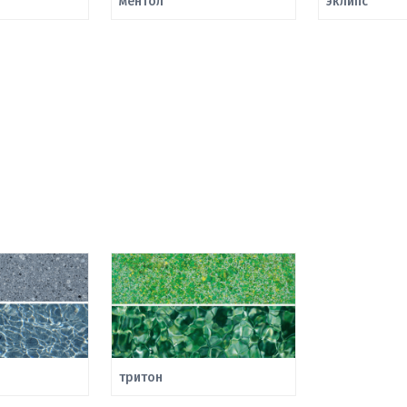
ментол
эклипс
тритон