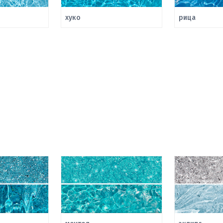
хуко
рица