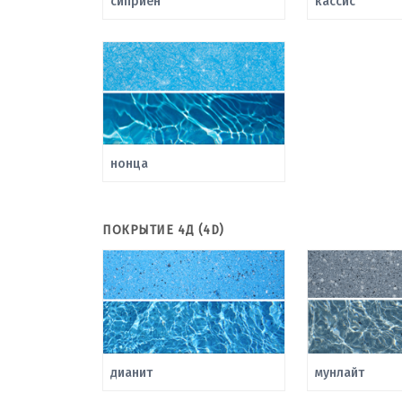
сиприен
кассис
нонца
ПОКРЫТИЕ 4Д (4D)
дианит
мунлайт