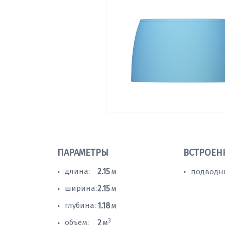
ПАРАМЕТРЫ
ВСТРОЕН
длина:
2.15
м
подводн
•
•
ширина:
2.15
м
•
глубина:
1.18
м
•
3
объем:
2
м
•