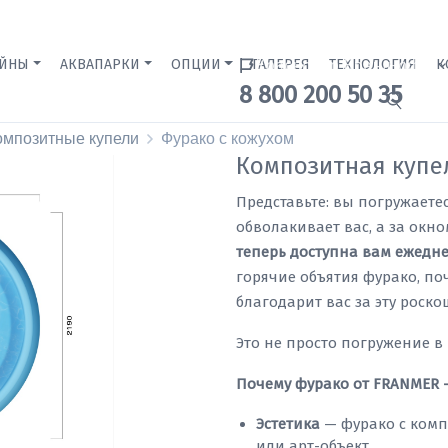
ЕЙНЫ
АКВАПАРКИ
ОПЦИИ
ГАЛЕРЕЯ
Краснодар Бренд-офис
ТЕХНОЛОГИЯ
К
8 800 200 50 35
омпозитные купели
Фурако с кожухом
Композитная купе
Представьте: вы погружаете
обволакивает вас, а за ок
теперь доступна вам ежедне
горячие объятия фурако, поч
благодарит вас за эту роско
Это не просто погружение в
Почему фурако от FRANMER —
Эстетика
— фурако с комп
или арт-объект.