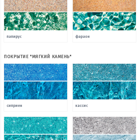
папирус
фараон
ПОКРЫТИЕ "МЯГКИЙ КАМЕНЬ"
сиприен
кассис