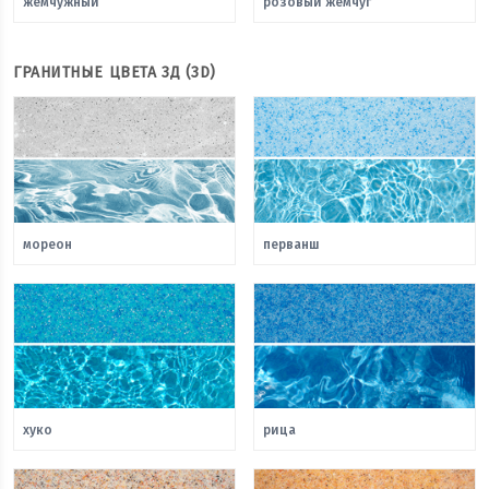
жемчужный
розовый жемчуг
ГРАНИТНЫЕ ЦВЕТА 3Д (3D)
мореон
перванш
хуко
рица