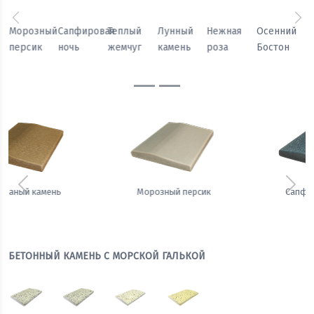
Предыдущий
Сл
Осенний
Каменный
Песчаный
Морозный
Сапфировая
Теплый
Бостон
цветок
камень
персик
ночь
жемчуг
Предыдущий
Сле
Сапфировая ночь
Теплый жемчуг
БЕТОННЫЙ КАМЕНЬ С МОРСКОЙ ГАЛЬКОЙ