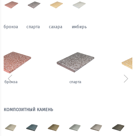
бронза
спарта
сахара
имбирь
Предыдущий
Сле
сахара
имбирь
КОМПОЗИТНЫЙ КАМЕНЬ