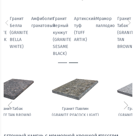
Мрамор
Гранит
Гранит
Гранит
Амфиболит
Гранит
паллодио
Табак
Павлин
Белла
гранатовый
Черный
Предыдущий
Сл
(GRANITE
(GRANITE
(GRANITE
кунжут
TAN
PEACOCK
BELLA
(GRANITE
BROWN)
LIGHT)
WHITE)
SESAME
BLACK)
Предыдущий
Сле
Гранит Белла
Амфиболит гранатовый
(GRANITE BELLA WHITE)