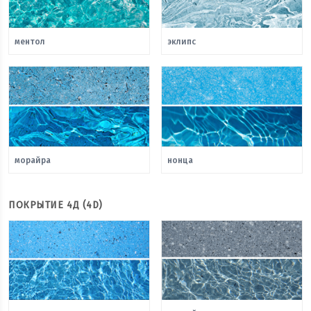
ментол
эклипс
морайра
нонца
ПОКРЫТИЕ 4Д (4D)