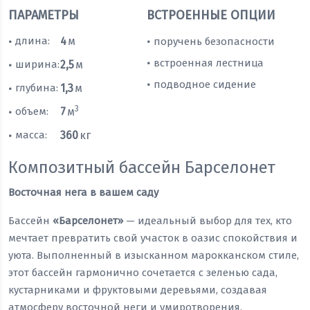
ПАРАМЕТРЫ
ВСТРОЕННЫЕ ОПЦИИ
длина:
4
м
поручень безопасности
•
•
встроенная лестница
•
ширина:
2,5
м
•
подводное сидение
•
глубина:
1,3
м
•
3
объем:
7
м
•
масса:
360
кг
•
Композитный бассейн Барселонет
Восточная нега в вашем саду
Бассейн
«Барселонет»
— идеальный выбор для тех, кто
мечтает превратить свой участок в оазис спокойствия и
уюта. Выполненный в изысканном марокканском стиле,
этот бассейн гармонично сочетается с зеленью сада,
кустарниками и фруктовыми деревьями, создавая
атмосферу восточной неги и умиротворения.