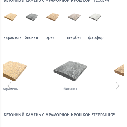
БЕТОННЫЙ КАМЕНЬ С МРАМОРНОЙ КРОШКОЙ "ТЕССЕРА"
карамель
бисквит
орех
щербет
фарфор
Предыдущий
Сле
орех
щербет
БЕТОННЫЙ КАМЕНЬ С МРАМОРНОЙ КРОШКОЙ "ТЕРРАЦЦО"