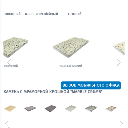
пляжный
классический
белый
теплый
Предыдущий
Сле
белый
теплый
ВЫЗОВ МОБИЛЬНОГО ОФИСА
КАМЕНЬ С МРАМОРНОЙ КРОШКОЙ "MARBLE CRUMB"
Предыдущий
Сл