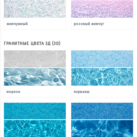
жемчужный
розовый жемчуг
ГРАНИТНЫЕ ЦВЕТА 3Д (3D)
мореон
перванш