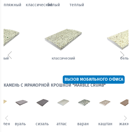
пляжный
классический
белый
теплый
Предыдущий
Сле
белый
теплый
ВЫЗОВ МОБИЛЬНОГО ОФИСА
КАМЕНЬ С МРАМОРНОЙ КРОШКОЙ "MARBLE CRUMB"
Предыдущий
Сл
каштан
жаккард
гобелен
вуаль
сизаль
атлас