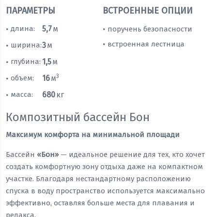
ПАРАМЕТРЫ
ВСТРОЕННЫЕ ОПЦИИ
длина:
5,7
м
поручень безопасности
•
•
встроенная лестница
•
ширина:
3
м
•
глубина:
1,5
м
•
3
объем:
16
м
•
масса:
680
кг
•
Композитный бассейн Бон
Максимум комфорта на минимальной площади
Бассейн
«Бон»
— идеальное решение для тех, кто хочет
создать комфортную зону отдыха даже на компактном
участке. Благодаря нестандартному расположению
спуска в воду пространство используется максимально
эффективно, оставляя больше места для плавания и
релакса.