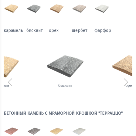
карамель
бисквит
орех
щербет
фарфор
Предыдущий
Сле
орех
щербет
БЕТОННЫЙ КАМЕНЬ С МРАМОРНОЙ КРОШКОЙ "ТЕРРАЦЦО"