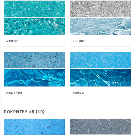
ментол
эклипс
морайра
нонца
ПОКРЫТИЕ 4Д (4D)