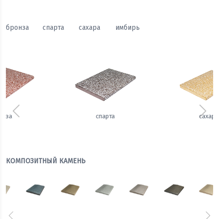
бронза
спарта
сахара
имбирь
Предыдущий
Сле
сахара
имбирь
КОМПОЗИТНЫЙ КАМЕНЬ