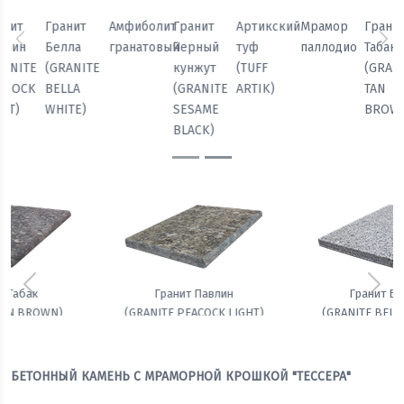
Мрамор
Гранит
Гранит
Гранит
Амфиболит
Гранит
паллодио
Табак
Павлин
Белла
гранатовый
Черный
Предыдущий
Сл
(GRANITE
(GRANITE
(GRANITE
кунжут
TAN
PEACOCK
BELLA
(GRANITE
BROWN)
LIGHT)
WHITE)
SESAME
BLACK)
Предыдущий
Сле
Гранит Белла
Амфиболит гранатовый
(GRANITE BELLA WHITE)
БЕТОННЫЙ КАМЕНЬ С МРАМОРНОЙ КРОШКОЙ "ТЕССЕРА"