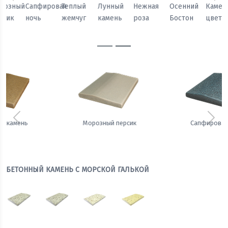
Предыдущий
Сл
Осенний
Каменный
Песчаный
Морозный
Сапфировая
Теплый
Бостон
цветок
камень
персик
ночь
жемчуг
Предыдущий
Сле
Сапфировая ночь
Теплый жемчуг
БЕТОННЫЙ КАМЕНЬ С МОРСКОЙ ГАЛЬКОЙ