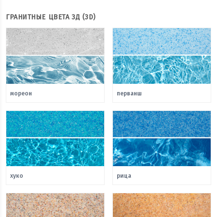
ГРАНИТНЫЕ ЦВЕТА 3Д (3D)
мореон
перванш
хуко
рица