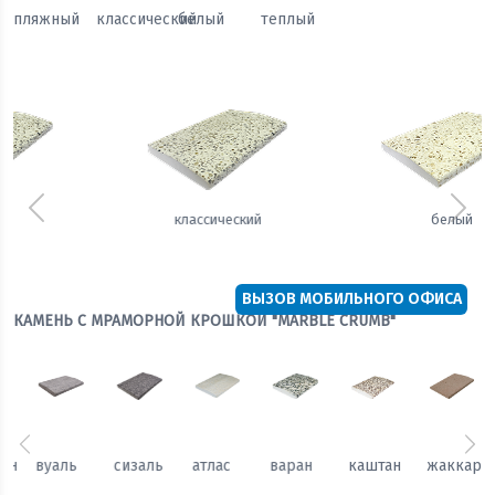
пляжный
классический
белый
теплый
Предыдущий
Сле
белый
теплый
ВЫЗОВ МОБИЛЬНОГО ОФИСА
КАМЕНЬ С МРАМОРНОЙ КРОШКОЙ "MARBLE CRUMB"
Предыдущий
Сл
каштан
жаккард
гобелен
вуаль
сизаль
атлас