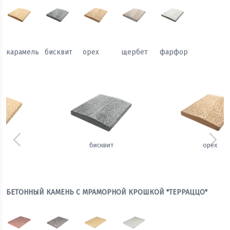
карамель
бисквит
орех
щербет
фарфор
Предыдущий
Сле
орех
щербет
БЕТОННЫЙ КАМЕНЬ С МРАМОРНОЙ КРОШКОЙ "ТЕРРАЦЦО"