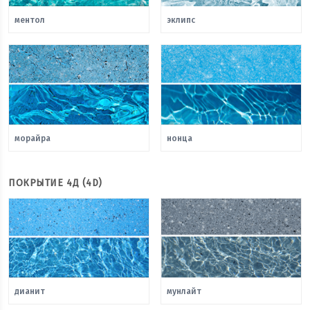
ментол
эклипс
морайра
нонца
ПОКРЫТИЕ 4Д (4D)
дианит
мунлайт