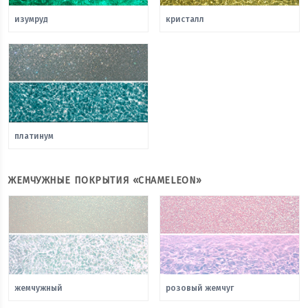
изумруд
кристалл
платинум
ЖЕМЧУЖНЫЕ ПОКРЫТИЯ «CHAMELEON»
жемчужный
розовый жемчуг