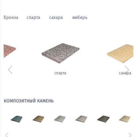
бронза
спарта
сахара
имбирь
Предыдущий
Сле
сахара
имбирь
КОМПОЗИТНЫЙ КАМЕНЬ