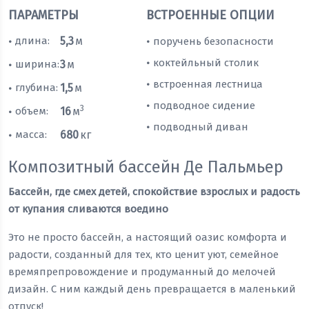
ПАРАМЕТРЫ
ВСТРОЕННЫЕ ОПЦИИ
длина:
5,3
м
поручень безопасности
•
•
коктейльный столик
•
ширина:
3
м
•
встроенная лестница
•
глубина:
1,5
м
•
подводное сидение
•
3
объем:
16
м
•
подводный диван
•
масса:
680
кг
•
Композитный бассейн Де Пальмьер
Бассейн, где смех детей, спокойствие взрослых и радость
от купания сливаются воедино
Это не просто бассейн, а настоящий оазис комфорта и
радости, созданный для тех, кто ценит уют, семейное
времяпрепровождение и продуманный до мелочей
дизайн. С ним каждый день превращается в маленький
отпуск!