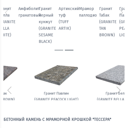
Мрамор
Гранит
Гранит
Гранит
Амфиболит
Гранит
паллодио
Табак
Павлин
Белла
гранатовый
Черный
Предыдущий
Сл
(GRANITE
(GRANITE
(GRANITE
кунжут
TAN
PEACOCK
BELLA
(GRANITE
BROWN)
LIGHT)
WHITE)
SESAME
BLACK)
Предыдущий
Сле
Гранит Белла
Амфиболит гранатовый
(GRANITE BELLA WHITE)
БЕТОННЫЙ КАМЕНЬ С МРАМОРНОЙ КРОШКОЙ "ТЕССЕРА"