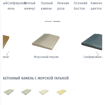
Предыдущий
Сл
Осенний
Каменный
Песчаный
Морозный
Сапфировая
Теплый
Бостон
цветок
камень
персик
ночь
жемчуг
Предыдущий
Сле
Сапфировая ночь
Теплый жемчуг
БЕТОННЫЙ КАМЕНЬ С МОРСКОЙ ГАЛЬКОЙ