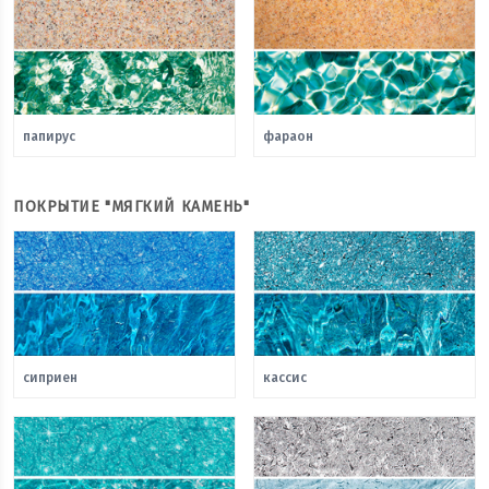
папирус
фараон
ПОКРЫТИЕ "МЯГКИЙ КАМЕНЬ"
сиприен
кассис