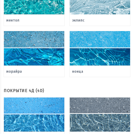
ментол
эклипс
морайра
нонца
ПОКРЫТИЕ 4Д (4D)