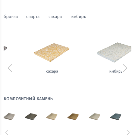
бронза
спарта
сахара
имбирь
Предыдущий
Сле
сахара
имбирь
КОМПОЗИТНЫЙ КАМЕНЬ