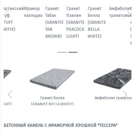
Мрамор
Гранит
Гранит
Гранит
Амфиболит
Гранит
паллодио
Табак
Павлин
Белла
гранатовый
Черный
Предыдущий
Сл
(GRANITE
(GRANITE
(GRANITE
кунжут
TAN
PEACOCK
BELLA
(GRANITE
BROWN)
LIGHT)
WHITE)
SESAME
BLACK)
Предыдущий
Сле
Гранит Белла
Амфиболит гранатовый
(GRANITE BELLA WHITE)
БЕТОННЫЙ КАМЕНЬ С МРАМОРНОЙ КРОШКОЙ "ТЕССЕРА"