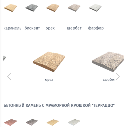
карамель
бисквит
орех
щербет
фарфор
Предыдущий
Сле
орех
щербет
БЕТОННЫЙ КАМЕНЬ С МРАМОРНОЙ КРОШКОЙ "ТЕРРАЦЦО"