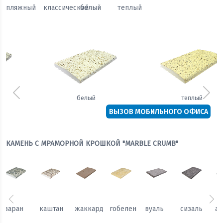
пляжный
классический
белый
теплый
Предыдущий
Сле
белый
теплый
ВЫЗОВ МОБИЛЬНОГО ОФИСА
КАМЕНЬ С МРАМОРНОЙ КРОШКОЙ "MARBLE CRUMB"
Предыдущий
Сл
каштан
жаккард
гобелен
вуаль
сизаль
атлас