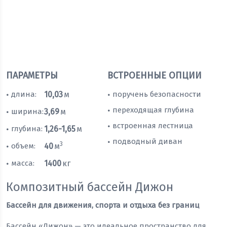
ПАРАМЕТРЫ
ВСТРОЕННЫЕ ОПЦИИ
длина:
10,03
м
поручень безопасности
•
•
переходящая глубина
•
ширина:
3,69
м
•
встроенная лестница
•
глубина:
1,26-1,65
м
•
подводный диван
•
3
объем:
40
м
•
масса:
1400
кг
•
Композитный бассейн Дижон
Бассейн для движения, спорта и отдыха без границ
Бассейн «Дижон» — это идеальное пространство для