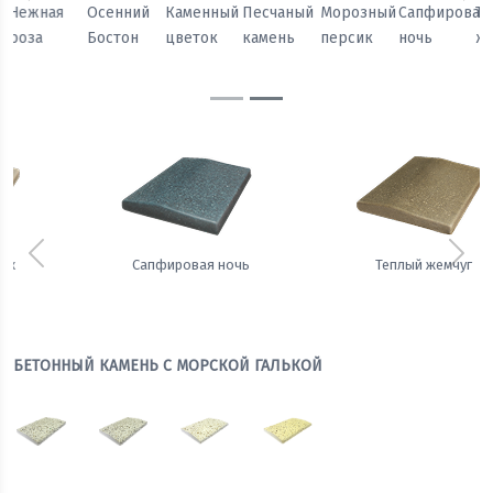
Предыдущий
Сл
Осенний
Каменный
Песчаный
Морозный
Сапфировая
Теплый
Бостон
цветок
камень
персик
ночь
жемчуг
Предыдущий
Сле
Сапфировая ночь
Теплый жемчуг
БЕТОННЫЙ КАМЕНЬ С МОРСКОЙ ГАЛЬКОЙ