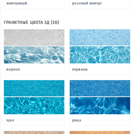
жемчужный
розовый жемчуг
ГРАНИТНЫЕ ЦВЕТА 3Д (3D)
мореон
перванш
хуко
рица