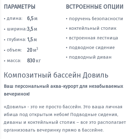
ПАРАМЕТРЫ
ВСТРОЕННЫЕ ОПЦИИ
длина:
6,5
м
поручень безопасности
•
•
коктейльный столик
•
ширина:
3,5
м
•
встроенная лестница
•
глубина:
1,5
м
•
подводное сидение
•
3
объем:
20
м
•
подводный диван
•
масса:
830
кг
•
Композитный бассейн Довиль
Ваш персональный аква-курорт для незабываемых
вечеринок!
«Довиль» - это не просто бассейн. Это ваша личная
ибица под открытым небом! Подводные сидения,
диваны и коктейльный столик – все это располагает
организовать вечеринку прямо в бассейне.