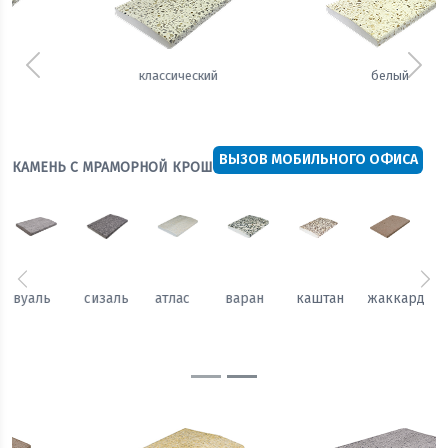
Предыдущий
Сле
белый
теплый
ВЫЗОВ МОБИЛЬНОГО ОФИСА
КАМЕНЬ С МРАМОРНОЙ КРОШКОЙ "MARBLE CRUMB"
Предыдущий
Сл
каштан
жаккард
гобелен
вуаль
сизаль
атлас