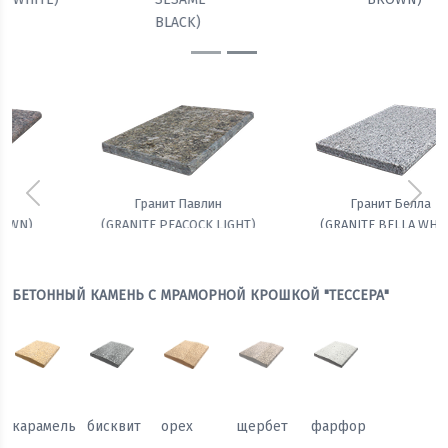
BLACK)
Предыдущий
Сле
Гранит Белла
Амфиболит гранатовый
(GRANITE BELLA WHITE)
БЕТОННЫЙ КАМЕНЬ С МРАМОРНОЙ КРОШКОЙ "ТЕССЕРА"
карамель
бисквит
орех
щербет
фарфор