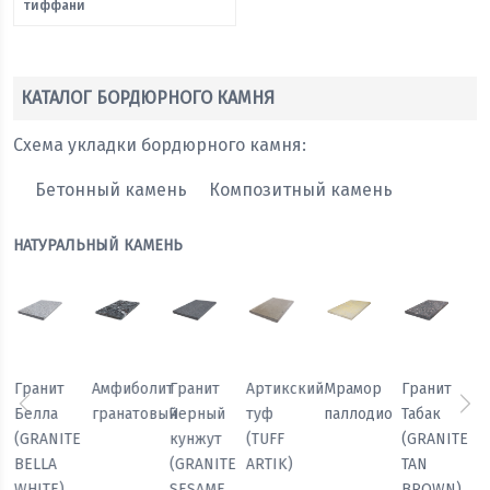
тиффани
КАТАЛОГ БОРДЮРНОГО КАМНЯ
Схема укладки бордюрного камня:
Бетонный камень
Композитный камень
НАТУРАЛЬНЫЙ КАМЕНЬ
Мрамор
Гранит
Гранит
Гранит
Амфиболит
Гранит
паллодио
Табак
Павлин
Белла
гранатовый
Черный
Предыдущий
Сл
(GRANITE
(GRANITE
(GRANITE
кунжут
TAN
PEACOCK
BELLA
(GRANITE
BROWN)
LIGHT)
WHITE)
SESAME