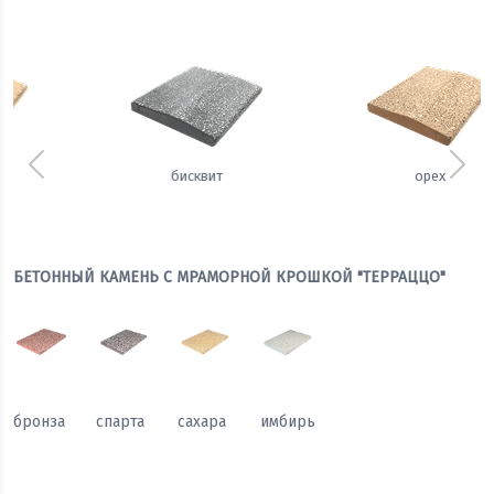
Предыдущий
Сле
орех
щербет
БЕТОННЫЙ КАМЕНЬ С МРАМОРНОЙ КРОШКОЙ "ТЕРРАЦЦО"
бронза
спарта
сахара
имбирь