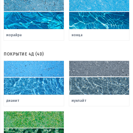
морайра
нонца
ПОКРЫТИЕ 4Д (4D)
дианит
мунлайт