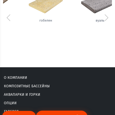
Предыдущий
Сле
вуаль
сизаль
О КОМПАНИИ
КОМПОЗИТНЫЕ БАССЕЙНЫ
АКВАПАРКИ И ГОРКИ
ОПЦИИ
ГАЛЕРЕЯ