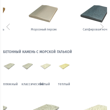
Предыдущий
Сле
Сапфировая ночь
Теплый жемчуг
БЕТОННЫЙ КАМЕНЬ С МОРСКОЙ ГАЛЬКОЙ
пляжный
классический
белый
теплый