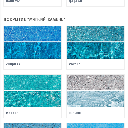
папирус
фараон
ПОКРЫТИЕ "МЯГКИЙ КАМЕНЬ"
сиприен
кассис
ментол
эклипс