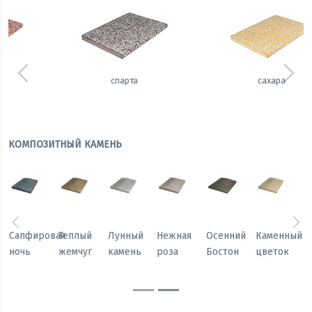
Предыдущий
Сле
сахара
имбирь
КОМПОЗИТНЫЙ КАМЕНЬ
Предыдущий
Сл
Осенний
Каменный
Песчаный
Морозный
Сапфировая
Теплый
Бостон
цветок
камень
персик
ночь
жемчуг