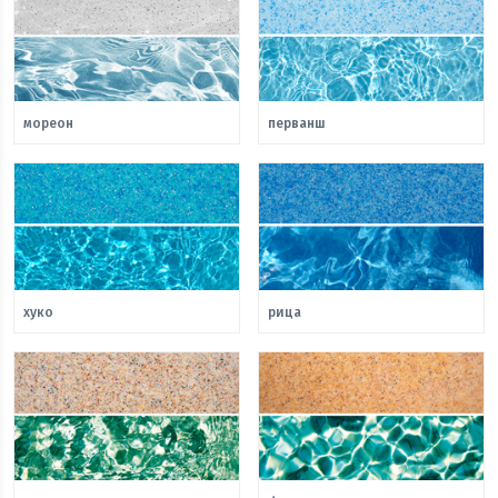
мореон
перванш
хуко
рица