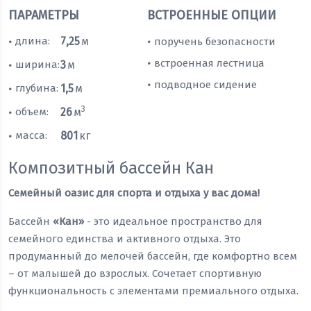
ПАРАМЕТРЫ
ВСТРОЕННЫЕ ОПЦИИ
длина:
7,25
м
поручень безопасности
•
•
встроенная лестница
•
ширина:
3
м
•
подводное сидение
•
глубина:
1,5
м
•
3
объем:
26
м
•
масса:
801
кг
•
Композитный бассейн Кан
Семейный оазис для спорта и отдыха у вас дома!
Бассейн
«Кан»
- это идеальное пространство для
семейного единства и активного отдыха. Это
продуманный до мелочей бассейн, где комфортно всем
– от малышей до взрослых. Сочетает спортивную
функциональность с элементами премиального отдыха.