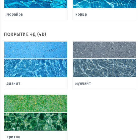
морайра
нонца
ПОКРЫТИЕ 4Д (4D)
дианит
мунлайт
тритон