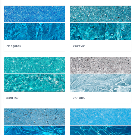
сиприен
кассис
ментол
эклипс