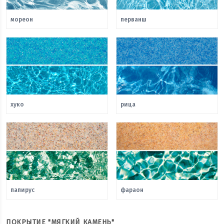
мореон
перванш
хуко
рица
папирус
фараон
ПОКРЫТИЕ "МЯГКИЙ КАМЕНЬ"