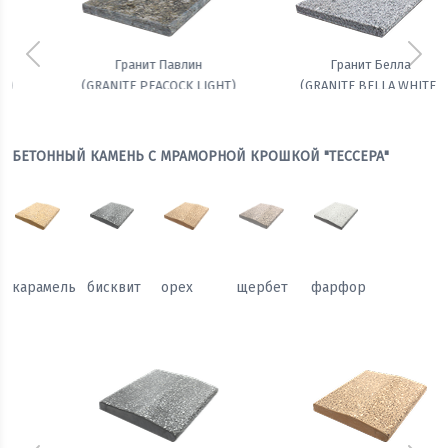
Предыдущий
Сле
Гранит Белла
Амфиболит гранатовый
(GRANITE BELLA WHITE)
БЕТОННЫЙ КАМЕНЬ С МРАМОРНОЙ КРОШКОЙ "ТЕССЕРА"
карамель
бисквит
орех
щербет
фарфор