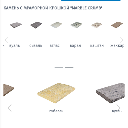
КАМЕНЬ С МРАМОРНОЙ КРОШКОЙ "MARBLE CRUMB"
Предыдущий
Сл
каштан
жаккард
гобелен
вуаль
сизаль
атлас
Предыдущий
Сле
вуаль
сизаль