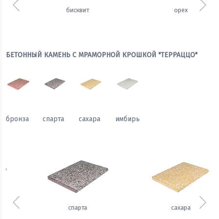
Предыдущий
Сле
орех
щербет
БЕТОННЫЙ КАМЕНЬ С МРАМОРНОЙ КРОШКОЙ "ТЕРРАЦЦО"
бронза
спарта
сахара
имбирь
Предыдущий
Сле
сахара
имбирь