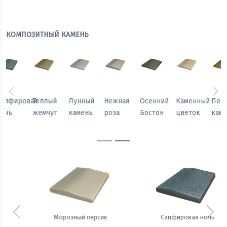
КОМПОЗИТНЫЙ КАМЕНЬ
Предыдущий
Сл
Осенний
Каменный
Песчаный
Морозный
Сапфировая
Теплый
Бостон
цветок
камень
персик
ночь
жемчуг
Предыдущий
Сле
Сапфировая ночь
Теплый жемчуг