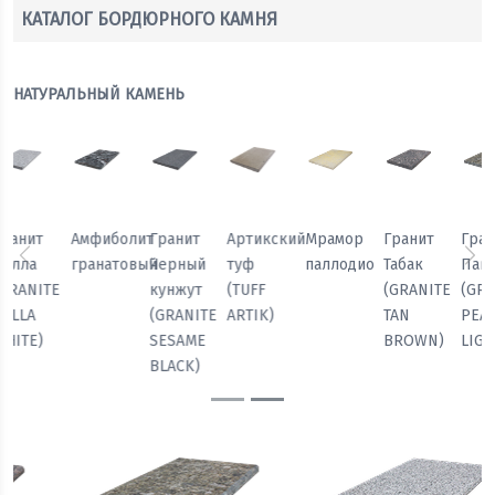
КАТАЛОГ БОРДЮРНОГО КАМНЯ
НАТУРАЛЬНЫЙ КАМЕНЬ
Мрамор
Гранит
Гранит
Гранит
Амфиболит
Гранит
паллодио
Табак
Павлин
Белла
гранатовый
Черный
Предыдущий
Сл
(GRANITE
(GRANITE
(GRANITE
кунжут
TAN
PEACOCK
BELLA
(GRANITE
BROWN)
LIGHT)
WHITE)
SESAME
BLACK)