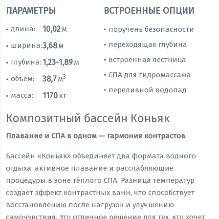
ПАРАМЕТРЫ
ВСТРОЕННЫЕ ОПЦИИ
длина:
10,02
м
поручень безопасности
•
•
переходящая глубина
•
ширина:
3,68
м
•
встроенная лестница
•
глубина:
1,23-1,89
м
•
СПА для гидромассажа
•
3
объем:
38,7
м
•
переливной водопад
•
масса:
1170
кг
•
Композитный бассейн Коньяк
Плавание и СПА в одном — гармония контрастов
Бассейн «Коньяк» объединяет два формата водного
отдыха: активное плавание и расслабляющие
процедуры в зоне тёплого СПА. Разница температур
создаёт эффект контрастных ванн, что способствует
восстановлению после нагрузок и улучшению
самочувствия. Это отличное решение для тех, кто хочет