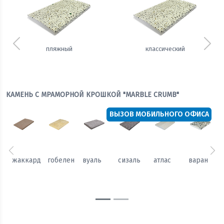
Предыдущий
Сле
пляжный
классический
КАМЕНЬ С МРАМОРНОЙ КРОШКОЙ "MARBLE CRUMB"
ВЫЗОВ МОБИЛЬНОГО ОФИСА
Предыдущий
Сл
жаккард
гобелен
вуаль
сизаль
атлас
варан