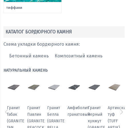
тиффани
КАТАЛОГ БОРДЮРНОГО КАМНЯ
Схема укладки бордюрного камня:
Бетонный камень
Композитный камень
НАТУРАЛЬНЫЙ КАМЕНЬ
Гранит
Гранит
Гранит
Амфиболит
Гранит
Артикски
Табак
Павлин
Белла
гранатовый
Черный
туф
Предыдущий
Сл
(GRANITE
(GRANITE
(GRANITE
кунжут
(TUFF
TAN
PEACOCK
BELLA
(GRANITE
ARTIK)