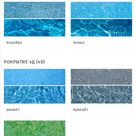
морайра
нонца
ПОКРЫТИЕ 4Д (4D)
дианит
мунлайт