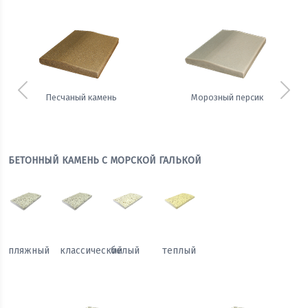
Предыдущий
Сле
Песчаный камень
Морозный персик
БЕТОННЫЙ КАМЕНЬ С МОРСКОЙ ГАЛЬКОЙ
пляжный
классический
белый
теплый