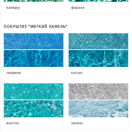
папирус
фараон
ПОКРЫТИЕ "МЯГКИЙ КАМЕНЬ"
сиприен
кассис
ментол
эклипс