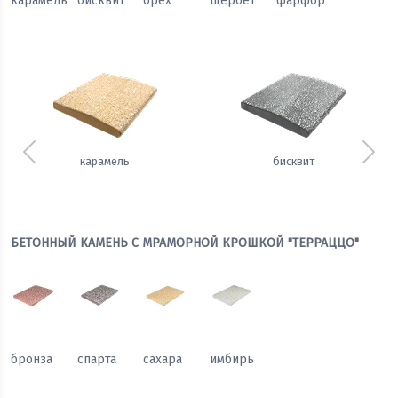
карамель
бисквит
орех
щербет
фарфор
Предыдущий
Сле
карамель
бисквит
БЕТОННЫЙ КАМЕНЬ С МРАМОРНОЙ КРОШКОЙ "ТЕРРАЦЦО"
бронза
спарта
сахара
имбирь