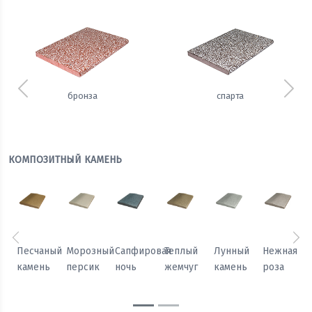
Предыдущий
Сле
бронза
спарта
КОМПОЗИТНЫЙ КАМЕНЬ
Предыдущий
Сл
Песчаный
Морозный
Сапфировая
Теплый
Лунный
Нежная
камень
персик
ночь
жемчуг
камень
роза