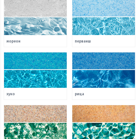
мореон
перванш
хуко
рица