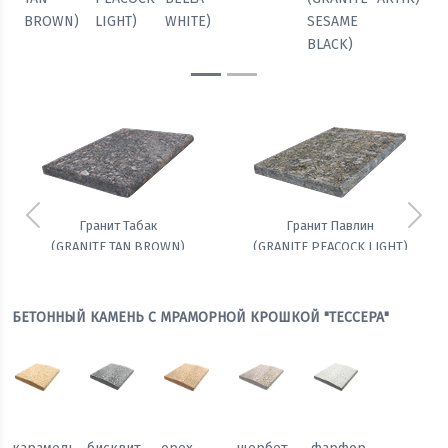
BROWN)
LIGHT)
WHITE)
SESAME
BLACK)
Предыдущий
Сле
Гранит Табак
Гранит Павлин
(GRANITE TAN BROWN)
(GRANITE PEACOCK LIGHT)
БЕТОННЫЙ КАМЕНЬ С МРАМОРНОЙ КРОШКОЙ "ТЕССЕРА"