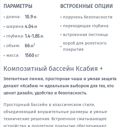
ПАРАМЕТРЫ
ВСТРОЕННЫЕ ОПЦИИ
длина:
10.9
м
поручень безопасности
•
•
переходящая глубина
•
ширина:
4.04
м
•
встроенная лестница
•
глубина:
1.4-1.85
м
•
короб для ролетного
3
объем:
66
м
•
•
покрытия
масса:
1560
кг
•
Композитный бассейн Ксабия +
Элегантные линии, просторная чаша и умная защита
делают «Ксабию +» идеальным выбором для тех, кто
ценит дизайн, удобство и безопасность.
Просторный бассейн в классическом стиле,
объединяющий внушительные размеры и умные
технические решения. Встроенное сматывающее
устройство и роллетное покрытие обеспечивают