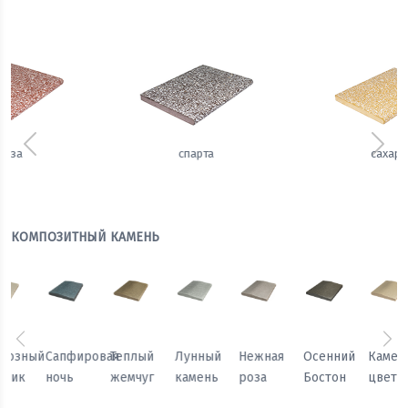
Предыдущий
Сле
сахара
имбирь
КОМПОЗИТНЫЙ КАМЕНЬ
Предыдущий
Сл
Осенний
Каменный
Песчаный
Морозный
Сапфировая
Теплый
Бостон
цветок
камень
персик
ночь
жемчуг