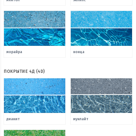
ментол
эклипс
морайра
нонца
ПОКРЫТИЕ 4Д (4D)
дианит
мунлайт