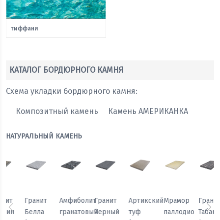
тиффани
КАТАЛОГ БОРДЮРНОГО КАМНЯ
Схема укладки бордюрного камня:
Композитный камень
Камень АМЕРИКАНКА
НАТУРАЛЬНЫЙ КАМЕНЬ
Мрамор
Гранит
Гранит
Гранит
Амфиболит
Гранит
паллодио
Табак
Павлин
Белла
гранатовый
Черный
Предыдущий
Сл