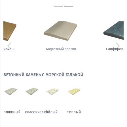
Предыдущий
Сле
Сапфировая ночь
Теплый жемчуг
БЕТОННЫЙ КАМЕНЬ С МОРСКОЙ ГАЛЬКОЙ
пляжный
классический
белый
теплый