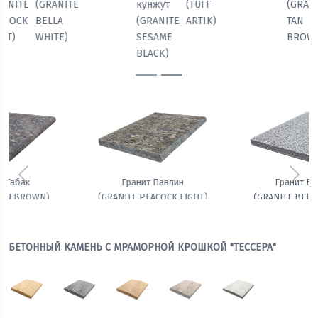
(GRANITE
(GRANITE
(GRANITE
кунжут
TAN
PEACOCK
BELLA
(GRANITE
BROWN)
LIGHT)
WHITE)
SESAME
BLACK)
Предыдущий
Сле
Гранит Белла
Амфиболит гранатовый
(GRANITE BELLA WHITE)
БЕТОННЫЙ КАМЕНЬ С МРАМОРНОЙ КРОШКОЙ "ТЕССЕРА"