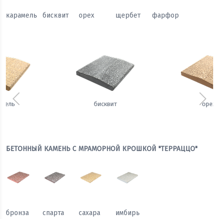
карамель
бисквит
орех
щербет
фарфор
Предыдущий
Сле
орех
щербет
БЕТОННЫЙ КАМЕНЬ С МРАМОРНОЙ КРОШКОЙ "ТЕРРАЦЦО"
бронза
спарта
сахара
имбирь