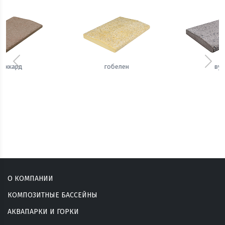
Предыдущий
Сле
вуаль
сизаль
О КОМПАНИИ
КОМПОЗИТНЫЕ БАССЕЙНЫ
АКВАПАРКИ И ГОРКИ