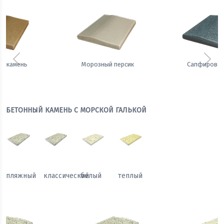
Предыдущий
Сле
Сапфировая ночь
Теплый жемчуг
БЕТОННЫЙ КАМЕНЬ С МОРСКОЙ ГАЛЬКОЙ
пляжный
классический
белый
теплый