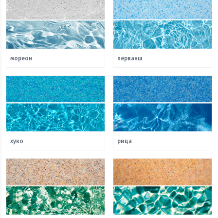
мореон
перванш
хуко
рица