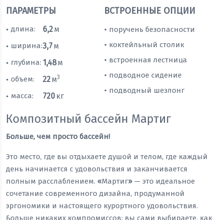
ПАРАМЕТРЫ
ВСТРОЕННЫЕ ОПЦИИ
длина:
6,2
м
поручень безопасности
•
•
коктейльный столик
•
ширина:
3,7
м
•
встроенная лестница
•
глубина:
1,48
м
•
подводное сидение
•
3
объем:
22
м
•
подводный шезлонг
•
масса:
720
кг
•
Композитный бассейн Мартиг
Больше, чем просто бассейн!
Это место, где вы отдыхаете душой и телом, где каждый
день начинается с удовольствия и заканчивается
полным расслаблением.
«
Мартиг
»
— это идеальное
сочетание современного дизайна, продуманной
эргономики и настоящего курортного удовольствия.
Больше никаких компромиссов: вы сами выбираете, как