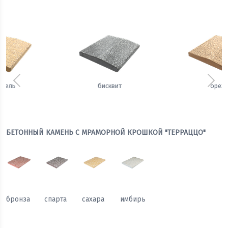
Предыдущий
Сле
орех
щербет
БЕТОННЫЙ КАМЕНЬ С МРАМОРНОЙ КРОШКОЙ "ТЕРРАЦЦО"
бронза
спарта
сахара
имбирь