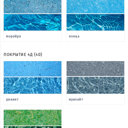
морайра
нонца
ПОКРЫТИЕ 4Д (4D)
дианит
мунлайт