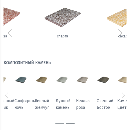
Предыдущий
Сле
сахара
имбирь
КОМПОЗИТНЫЙ КАМЕНЬ
Предыдущий
Сл
Осенний
Каменный
Песчаный
Морозный
Сапфировая
Теплый
Бостон
цветок
камень
персик
ночь
жемчуг