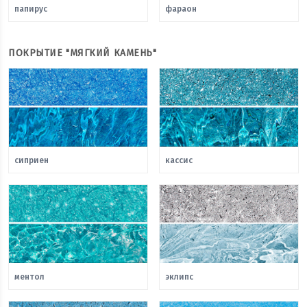
папирус
фараон
ПОКРЫТИЕ "МЯГКИЙ КАМЕНЬ"
сиприен
кассис
ментол
эклипс