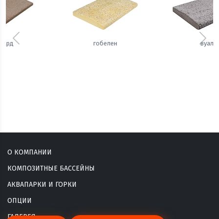
Предыдущий
Сле
вуаль
сизаль
О КОМПАНИИ
КОМПОЗИТНЫЕ БАССЕЙНЫ
АКВАПАРКИ И ГОРКИ
ОПЦИИ
ГАЛЕРЕЯ