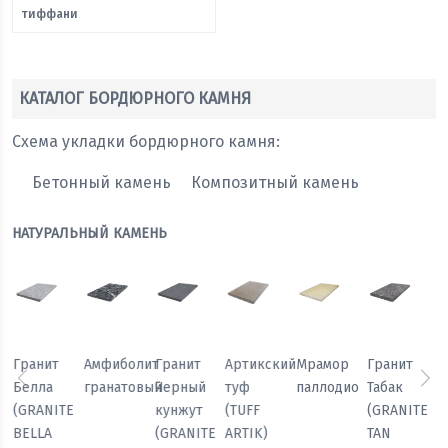
тиффани
КАТАЛОГ БОРДЮРНОГО КАМНЯ
Схема укладки бордюрного камня:
Бетонный камень
Композитный камень
НАТУРАЛЬНЫЙ КАМЕНЬ
Мрамор
Гранит
Гранит
Гранит
Амфиболит
Гранит
паллодио
Табак
Павлин
Белла
гранатовый
Черный
Предыдущий
Сл
(GRANITE
(GRANITE
(GRANITE
кунжут
TAN
PEACOCK
BELLA
(GRANITE