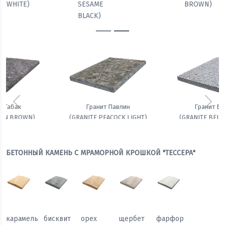
BROWN)
LIGHT)
WHITE)
SESAME
BLACK)
Предыдущий
Сле
Гранит Белла
Амфиболит гранатовый
(GRANITE BELLA WHITE)
БЕТОННЫЙ КАМЕНЬ С МРАМОРНОЙ КРОШКОЙ "ТЕССЕРА"
карамель
бисквит
орех
щербет
фарфор