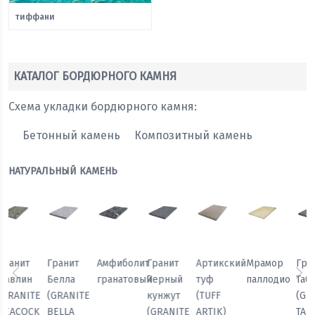
тиффани
КАТАЛОГ БОРДЮРНОГО КАМНЯ
Схема укладки бордюрного камня:
Бетонный камень
Композитный камень
НАТУРАЛЬНЫЙ КАМЕНЬ
Мрамор
Гранит
Гранит
Гранит
Амфиболит
Гранит
паллодио
Табак
Павлин
Белла
гранатовый
Черный
Предыдущий
Сл
(GRANITE
(GRANITE
(GRANITE
кунжут
TAN
PEACOCK
BELLA
(GRANITE