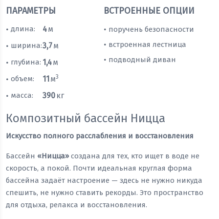
ПАРАМЕТРЫ
ВСТРОЕННЫЕ ОПЦИИ
длина:
4
м
поручень безопасности
•
•
встроенная лестница
•
ширина:
3,7
м
•
подводный диван
•
глубина:
1,4
м
•
3
объем:
11
м
•
масса:
390
кг
•
Композитный бассейн Ницца
Искусство полного расслабления и восстановления
Бассейн
«Ницца»
создана для тех, кто ищет в воде не
скорость, а покой. Почти идеальная круглая форма
бассейна задаёт настроение — здесь не нужно никуда
спешить, не нужно ставить рекорды. Это пространство
для отдыха, релакса и восстановления.