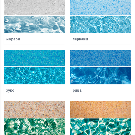
мореон
перванш
хуко
рица