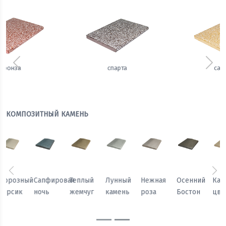
Предыдущий
Сле
сахара
имбирь
КОМПОЗИТНЫЙ КАМЕНЬ
Предыдущий
Сл
Осенний
Каменный
Песчаный
Морозный
Сапфировая
Теплый
Бостон
цветок
камень
персик
ночь
жемчуг