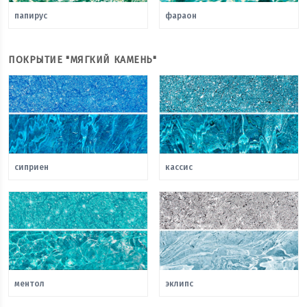
папирус
фараон
ПОКРЫТИЕ "МЯГКИЙ КАМЕНЬ"
сиприен
кассис
ментол
эклипс