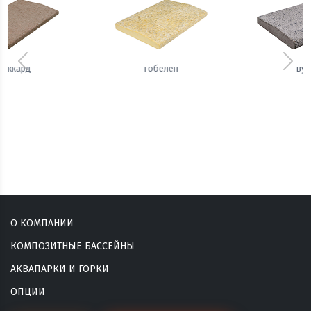
Предыдущий
Сле
вуаль
сизаль
О КОМПАНИИ
КОМПОЗИТНЫЕ БАССЕЙНЫ
АКВАПАРКИ И ГОРКИ
ОПЦИИ