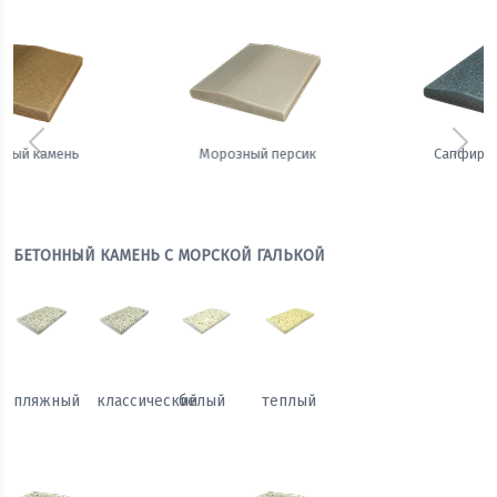
Предыдущий
Сле
Сапфировая ночь
Теплый жемчуг
БЕТОННЫЙ КАМЕНЬ С МОРСКОЙ ГАЛЬКОЙ
пляжный
классический
белый
теплый