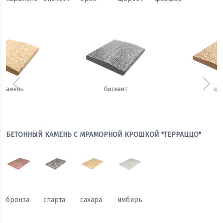
Предыдущий
Сле
орех
щербет
БЕТОННЫЙ КАМЕНЬ С МРАМОРНОЙ КРОШКОЙ "ТЕРРАЦЦО"
бронза
спарта
сахара
имбирь