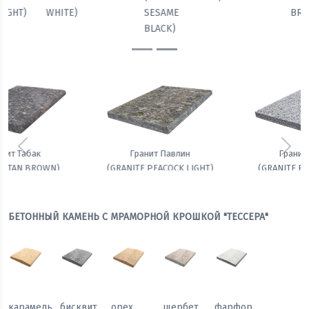
BROWN)
LIGHT)
WHITE)
SESAME
BLACK)
Предыдущий
Сле
Гранит Белла
Амфиболит гранатовый
(GRANITE BELLA WHITE)
БЕТОННЫЙ КАМЕНЬ С МРАМОРНОЙ КРОШКОЙ "ТЕССЕРА"
карамель
бисквит
орех
щербет
фарфор