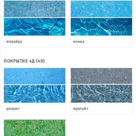
морайра
нонца
ПОКРЫТИЕ 4Д (4D)
дианит
мунлайт