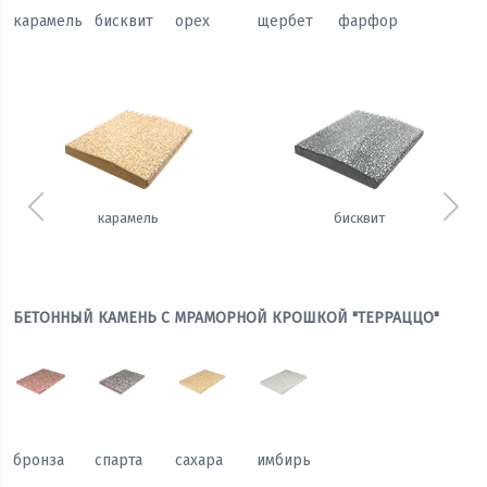
карамель
бисквит
орех
щербет
фарфор
Предыдущий
Сле
карамель
бисквит
БЕТОННЫЙ КАМЕНЬ С МРАМОРНОЙ КРОШКОЙ "ТЕРРАЦЦО"
бронза
спарта
сахара
имбирь