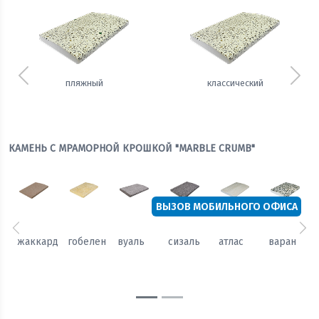
Предыдущий
Сле
пляжный
классический
КАМЕНЬ С МРАМОРНОЙ КРОШКОЙ "MARBLE CRUMB"
ВЫЗОВ МОБИЛЬНОГО ОФИСА
Предыдущий
Сл
жаккард
гобелен
вуаль
сизаль
атлас
варан