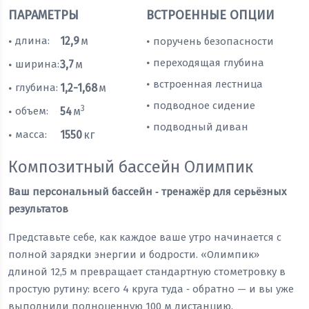
ПАРАМЕТРЫ
ВСТРОЕННЫЕ ОПЦИИ
длина:
12,9
м
поручень безопасности
•
•
переходящая глубина
•
ширина:
3,7
м
•
встроенная лестница
•
глубина:
1,2-1,68
м
•
подводное сидение
•
3
объем:
54
м
•
подводный диван
•
масса:
1550
кг
•
Композитный бассейн Олимпик
Ваш персональный бассейн ‑ тренажёр для серьёзных
результатов
Представьте себе, как каждое ваше утро начинается с
полной зарядки энергии и бодрости. «Олимпик»
длиной 12,5 м превращает стандартную стометровку в
простую рутину: всего 4 круга туда ‑ обратно — и вы уже
выполнили полноценную 100 м дистанцию.