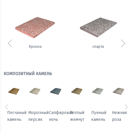
Предыдущий
Сле
бронза
спарта
КОМПОЗИТНЫЙ КАМЕНЬ
Предыдущий
Сл
Песчаный
Морозный
Сапфировая
Теплый
Лунный
Нежная
камень
персик
ночь
жемчуг
камень
роза