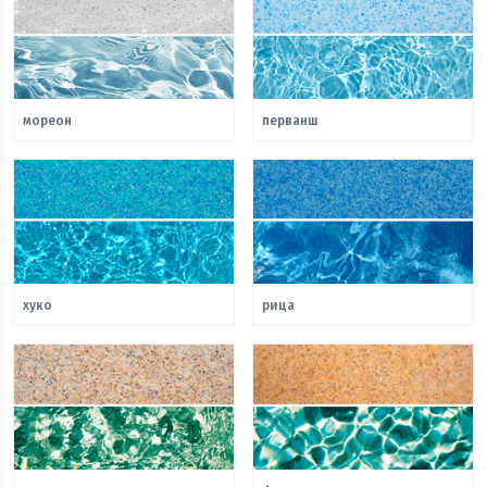
мореон
перванш
хуко
рица