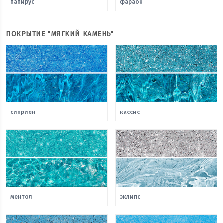
папирус
фараон
ПОКРЫТИЕ "МЯГКИЙ КАМЕНЬ"
сиприен
кассис
ментол
эклипс