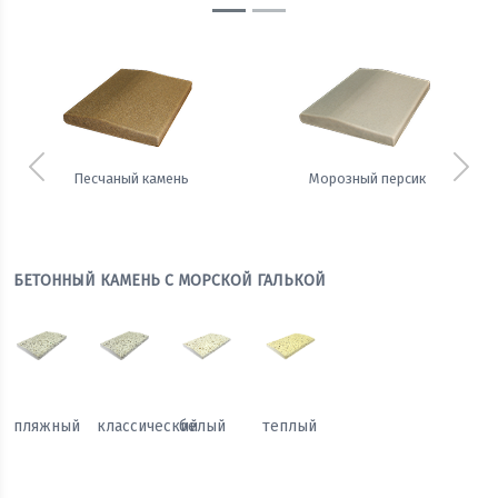
Предыдущий
Сле
Песчаный камень
Морозный персик
БЕТОННЫЙ КАМЕНЬ С МОРСКОЙ ГАЛЬКОЙ
пляжный
классический
белый
теплый