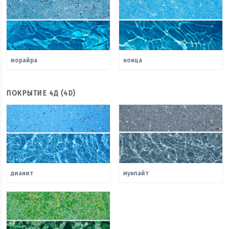
морайра
нонца
ПОКРЫТИЕ 4Д (4D)
дианит
мунлайт