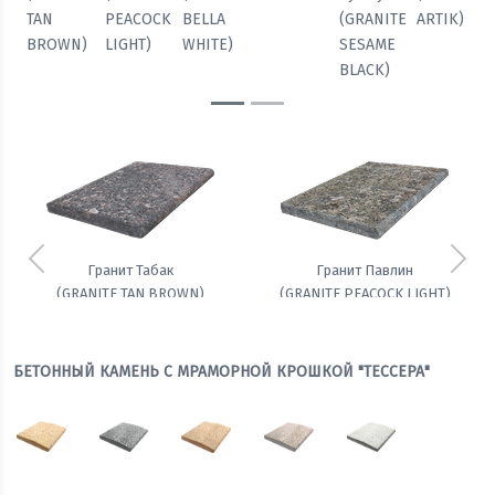
TAN
PEACOCK
BELLA
(GRANITE
ARTIK)
BROWN)
LIGHT)
WHITE)
SESAME
BLACK)
Предыдущий
Сле
Гранит Табак
Гранит Павлин
(GRANITE TAN BROWN)
(GRANITE PEACOCK LIGHT)
БЕТОННЫЙ КАМЕНЬ С МРАМОРНОЙ КРОШКОЙ "ТЕССЕРА"