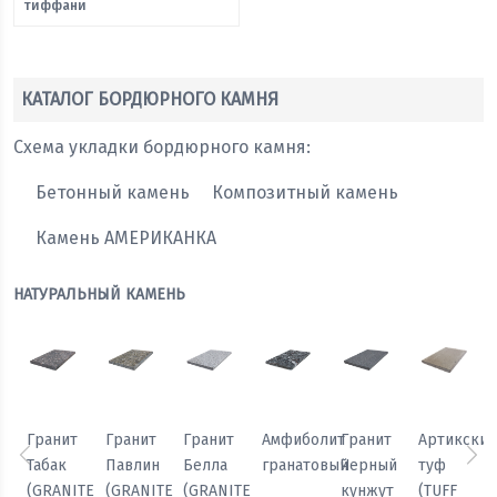
тиффани
КАТАЛОГ БОРДЮРНОГО КАМНЯ
Схема укладки бордюрного камня:
Бетонный камень
Композитный камень
Камень АМЕРИКАНКА
НАТУРАЛЬНЫЙ КАМЕНЬ
Гранит
Гранит
Гранит
Амфиболит
Гранит
Артикски
Табак
Павлин
Белла
гранатовый
Черный
туф
Предыдущий
Сл
(GRANITE
(GRANITE
(GRANITE
кунжут
(TUFF