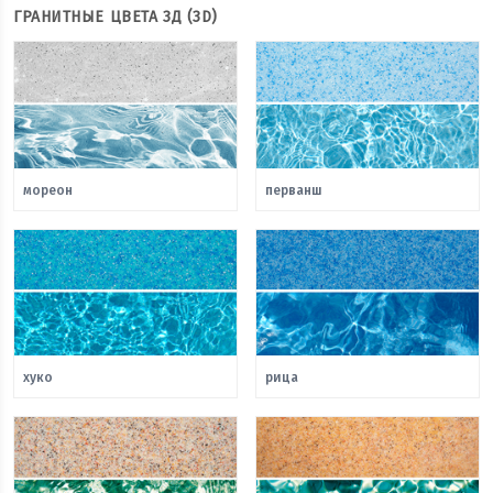
ГРАНИТНЫЕ ЦВЕТА 3Д (3D)
мореон
перванш
хуко
рица