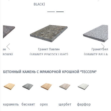
BLACK)
Предыдущий
Сле
Гранит Белла
Амфиболит гранатовый
(GRANITE BELLA WHITE)
БЕТОННЫЙ КАМЕНЬ С МРАМОРНОЙ КРОШКОЙ "ТЕССЕРА"
карамель
бисквит
орех
щербет
фарфор