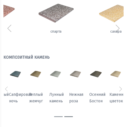
Предыдущий
Сле
сахара
имбирь
КОМПОЗИТНЫЙ КАМЕНЬ
Предыдущий
Сл
Осенний
Каменный
Песчаный
Морозный
Сапфировая
Теплый
Бостон
цветок
камень
персик
ночь
жемчуг