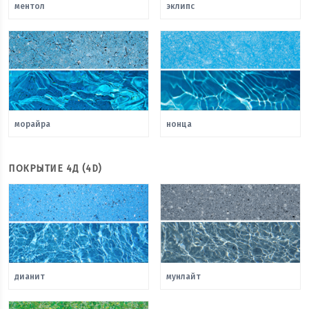
ментол
эклипс
морайра
нонца
ПОКРЫТИЕ 4Д (4D)
дианит
мунлайт