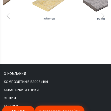
Предыдущий
Сле
вуаль
сизаль
О КОМПАНИИ
КОМПОЗИТНЫЕ БАССЕЙНЫ
АКВАПАРКИ И ГОРКИ
ОПЦИИ
ГАЛЕРЕЯ