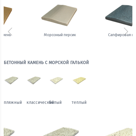
Предыдущий
Сле
Сапфировая ночь
Теплый жемчуг
БЕТОННЫЙ КАМЕНЬ С МОРСКОЙ ГАЛЬКОЙ
пляжный
классический
белый
теплый