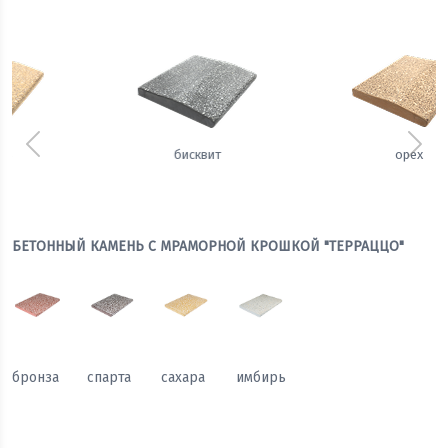
Предыдущий
Сле
орех
щербет
БЕТОННЫЙ КАМЕНЬ С МРАМОРНОЙ КРОШКОЙ "ТЕРРАЦЦО"
бронза
спарта
сахара
имбирь