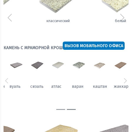
Предыдущий
Сле
белый
теплый
ВЫЗОВ МОБИЛЬНОГО ОФИСА
КАМЕНЬ С МРАМОРНОЙ КРОШКОЙ "MARBLE CRUMB"
Предыдущий
Сл
каштан
жаккард
гобелен
вуаль
сизаль
атлас