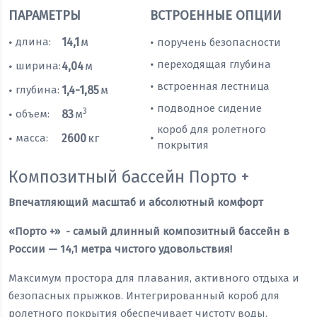
ПАРАМЕТРЫ
ВСТРОЕННЫЕ ОПЦИИ
длина:
14,1
м
поручень безопасности
•
•
переходящая глубина
•
ширина:
4,04
м
•
встроенная лестница
•
глубина:
1,4-1,85
м
•
подводное сидение
•
3
объем:
83
м
•
короб для ролетного
масса:
2600
кг
•
•
покрытия
Композитный бассейн Порто +
Впечатляющий масштаб и абсолютный комфорт
«Порто +»
- самый длинный композитный бассейн в
России — 14,1 метра чистого удовольствия!
Максимум простора для плавания, активного отдыха и
безопасных прыжков. Интегрированный короб для
ролетного покрытия обеспечивает чистоту воды,