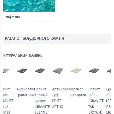
тиффани
КАТАЛОГ БОРДЮРНОГО КАМНЯ
НАТУРАЛЬНЫЙ КАМЕНЬ
Мрамор
Гранит
Гранит
Гранит
Амфиболит
Гранит
паллодио
Табак
Павлин
Белла
гранатовый
Черный
Предыдущий
Сл
(GRANITE
(GRANITE
(GRANITE
кунжут
TAN
PEACOCK
BELLA
(GRANITE
BROWN)
LIGHT)
WHITE)
SESAME