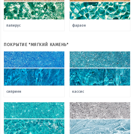
папирус
фараон
ПОКРЫТИЕ "МЯГКИЙ КАМЕНЬ"
сиприен
кассис