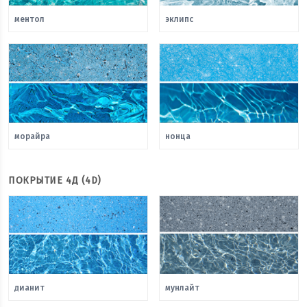
ментол
эклипс
морайра
нонца
ПОКРЫТИЕ 4Д (4D)
дианит
мунлайт