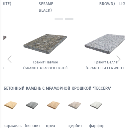
BROWN)
LIGHT)
WHITE)
SESAME
BLACK)
Предыдущий
Сле
Гранит Белла
Амфиболит гранатовый
(GRANITE BELLA WHITE)
БЕТОННЫЙ КАМЕНЬ С МРАМОРНОЙ КРОШКОЙ "ТЕССЕРА"
карамель
бисквит
орех
щербет
фарфор