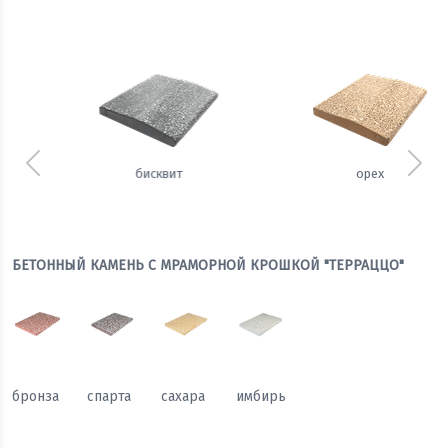
Предыдущий
Сле
орех
щербет
БЕТОННЫЙ КАМЕНЬ С МРАМОРНОЙ КРОШКОЙ "ТЕРРАЦЦО"
бронза
спарта
сахара
имбирь