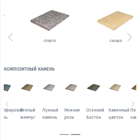
Предыдущий
Сле
сахара
имбирь
КОМПОЗИТНЫЙ КАМЕНЬ
Предыдущий
Сл
Осенний
Каменный
Песчаный
Морозный
Сапфировая
Теплый
Бостон
цветок
камень
персик
ночь
жемчуг