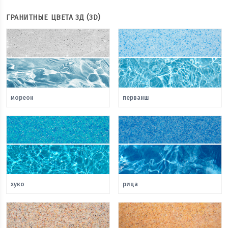
ГРАНИТНЫЕ ЦВЕТА 3Д (3D)
мореон
перванш
хуко
рица