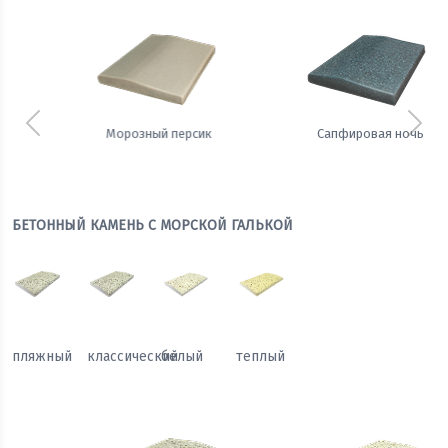
Предыдущий
Сле
Сапфировая ночь
Теплый жемчуг
БЕТОННЫЙ КАМЕНЬ С МОРСКОЙ ГАЛЬКОЙ
пляжный
классический
белый
теплый