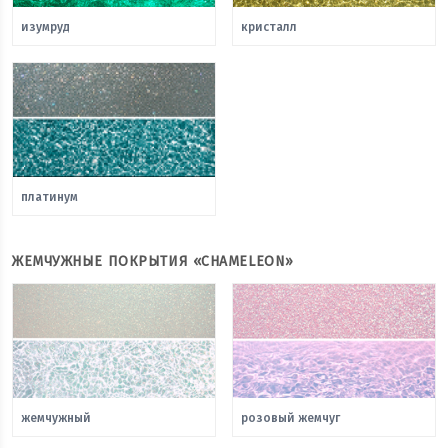
изумруд
кристалл
платинум
ЖЕМЧУЖНЫЕ ПОКРЫТИЯ «CHAMELEON»
жемчужный
розовый жемчуг