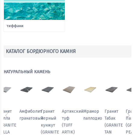
тиффани
КАТАЛОГ БОРДЮРНОГО КАМНЯ
НАТУРАЛЬНЫЙ КАМЕНЬ
Мрамор
Гранит
Гранит
Гранит
Амфиболит
Гранит
паллодио
Табак
Павлин
Белла
гранатовый
Черный
Предыдущий
Сл
(GRANITE
(GRANITE
(GRANITE
кунжут
TAN
PEACOCK
BELLA
(GRANITE