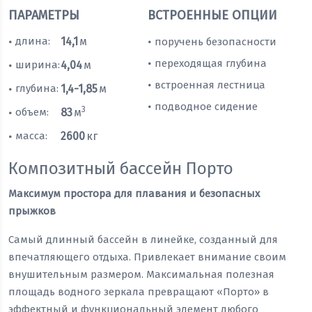
ПАРАМЕТРЫ
ВСТРОЕННЫЕ ОПЦИИ
длина:
14,1
м
поручень безопасности
•
•
переходящая глубина
•
ширина:
4,04
м
•
встроенная лестница
•
глубина:
1,4-1,85
м
•
подводное сидение
•
3
объем:
83
м
•
масса:
2600
кг
•
Композитный бассейн Порто
Максимум простора для плавания и безопасных
прыжков
Самый длинный бассейн в линейке, созданный для
впечатляющего отдыха. Привлекает внимание своим
внушительным размером. Максимальная полезная
площадь водного зеркала превращают «Порто» в
эффектный и функциональный элемент любого