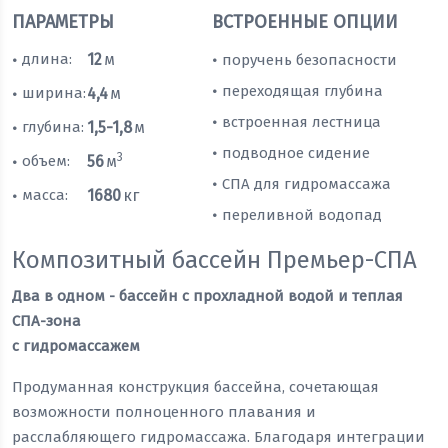
ПАРАМЕТРЫ
ВСТРОЕННЫЕ ОПЦИИ
длина:
12
м
поручень безопасности
•
•
переходящая глубина
•
ширина:
4,4
м
•
встроенная лестница
•
глубина:
1,5-1,8
м
•
подводное сидение
•
3
объем:
56
м
•
СПА для гидромассажа
•
масса:
1680
кг
•
переливной водопад
•
Композитный бассейн Премьер-СПА
Два в одном - бассейн с прохладной водой и теплая
СПА-зона
с гидромассажем
Продуманная конструкция бассейна, сочетающая
возможности полноценного плавания и
расслабляющего гидромассажа. Благодаря интеграции