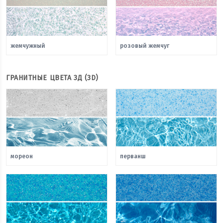
жемчужный
розовый жемчуг
ГРАНИТНЫЕ ЦВЕТА 3Д (3D)
мореон
перванш