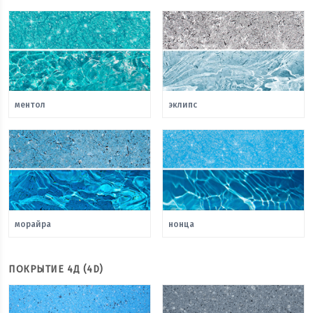
ментол
эклипс
морайра
нонца
ПОКРЫТИЕ 4Д (4D)