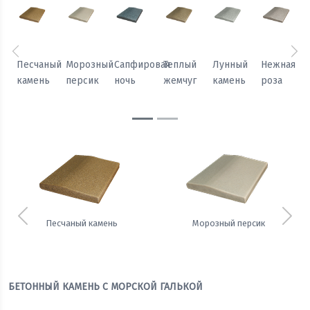
Предыдущий
Сл
Песчаный
Морозный
Сапфировая
Теплый
Лунный
Нежная
камень
персик
ночь
жемчуг
камень
роза
Предыдущий
Сле
Песчаный камень
Морозный персик
БЕТОННЫЙ КАМЕНЬ С МОРСКОЙ ГАЛЬКОЙ