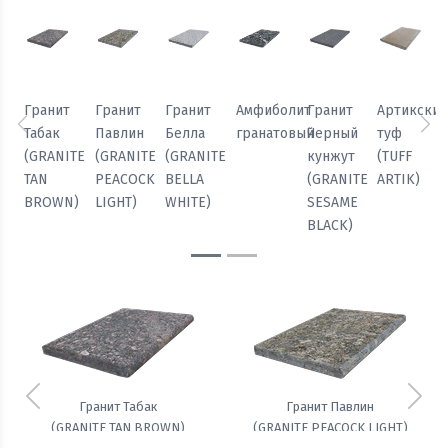
Гранит
Гранит
Гранит
Амфиболит
Гранит
Артикски
Табак
Павлин
Белла
гранатовый
Черный
туф
Предыдущий
Сл
(GRANITE
(GRANITE
(GRANITE
кунжут
(TUFF
TAN
PEACOCK
BELLA
(GRANITE
ARTIK)
BROWN)
LIGHT)
WHITE)
SESAME
BLACK)
Предыдущий
Сле
Гранит Табак
Гранит Павлин
(GRANITE TAN BROWN)
(GRANITE PEACOCK LIGHT)