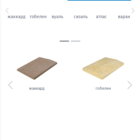
Предыдущий
Сл
жаккард
гобелен
вуаль
сизаль
атлас
варан
Предыдущий
Сле
жаккард
гобелен