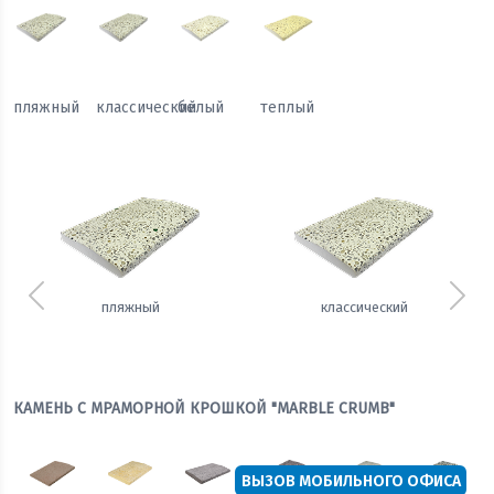
пляжный
классический
белый
теплый
Предыдущий
Сле
пляжный
классический
КАМЕНЬ С МРАМОРНОЙ КРОШКОЙ "MARBLE CRUMB"
ВЫЗОВ МОБИЛЬНОГО ОФИСА