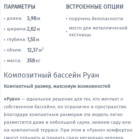
ПАРАМЕТРЫ
ВСТРОЕННЫЕ ОПЦИИ
длина:
3,98
м
поручень безопасности
•
•
место для металлической
ширина:
2,62
м
•
•
лестницы
глубина:
1,55
м
•
3
объем:
12,37
м
•
масса:
358
кг
•
Композитный бассейн Руан
Компактный размер, максимум возможностей
«Руан»
— идеальное решение для тех, кто мечтает о
собственном бассейне, но ограничен в пространстве.
Благодаря компактным размерам эта модель легко
разместится даже в небольшой сауне, зимнем саду или
на компактной террасе. При этом в «Руане» комфортно
смогут отдыхать и плавать сразу несколько человек.