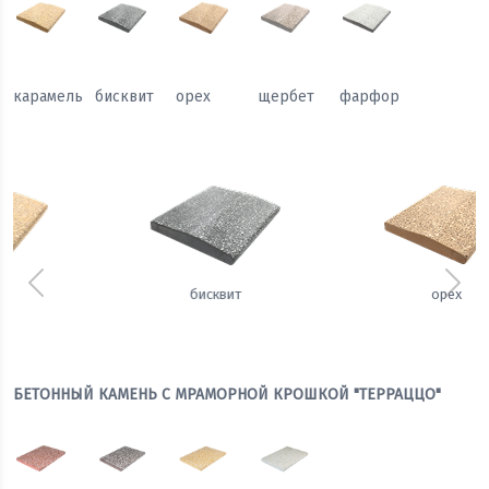
карамель
бисквит
орех
щербет
фарфор
Предыдущий
Сле
орех
щербет
БЕТОННЫЙ КАМЕНЬ С МРАМОРНОЙ КРОШКОЙ "ТЕРРАЦЦО"