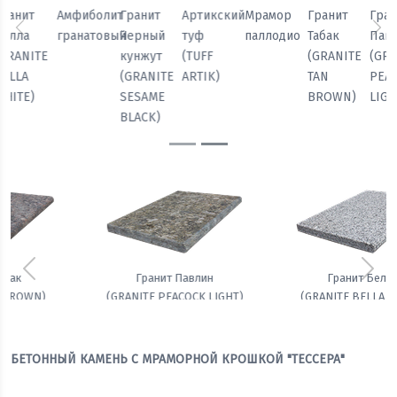
Мрамор
Гранит
Гранит
Гранит
Амфиболит
Гранит
паллодио
Табак
Павлин
Белла
гранатовый
Черный
Предыдущий
Сл
(GRANITE
(GRANITE
(GRANITE
кунжут
TAN
PEACOCK
BELLA
(GRANITE
BROWN)
LIGHT)
WHITE)
SESAME
BLACK)
Предыдущий
Сле
Гранит Белла
Амфиболит гранатовый
(GRANITE BELLA WHITE)
БЕТОННЫЙ КАМЕНЬ С МРАМОРНОЙ КРОШКОЙ "ТЕССЕРА"