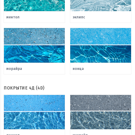
ментол
эклипс
морайра
нонца
ПОКРЫТИЕ 4Д (4D)