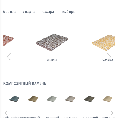
бронза
спарта
сахара
имбирь
Предыдущий
Сле
сахара
имбирь
КОМПОЗИТНЫЙ КАМЕНЬ
Предыдущий
Сл