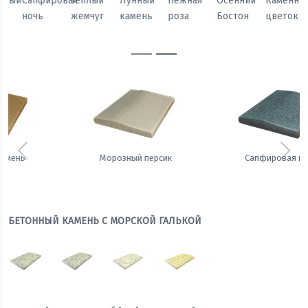
Осенний
Каменный
Песчаный
Морозный
Сапфировая
Теплый
Бостон
цветок
камень
персик
ночь
жемчуг
Предыдущий
Сле
Сапфировая ночь
Теплый жемчуг
БЕТОННЫЙ КАМЕНЬ С МОРСКОЙ ГАЛЬКОЙ