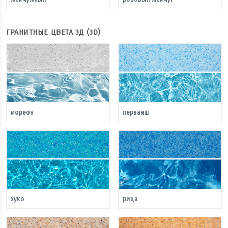
ГРАНИТНЫЕ ЦВЕТА 3Д (3D)
мореон
перванш
хуко
рица