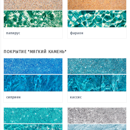
папирус
фараон
ПОКРЫТИЕ "МЯГКИЙ КАМЕНЬ"
сиприен
кассис