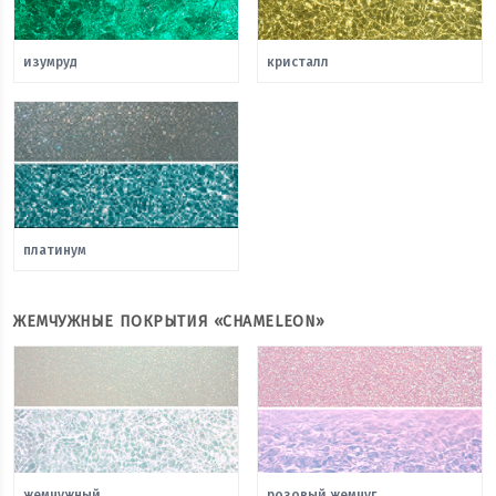
изумруд
кристалл
платинум
ЖЕМЧУЖНЫЕ ПОКРЫТИЯ «CHAMELEON»
жемчужный
розовый жемчуг