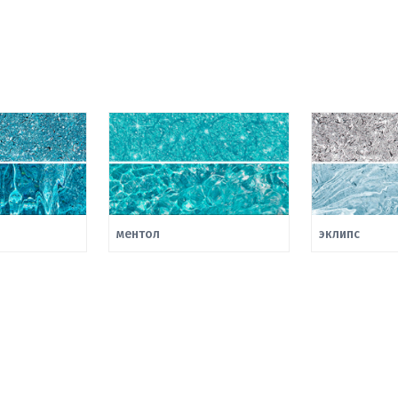
ментол
эклипс