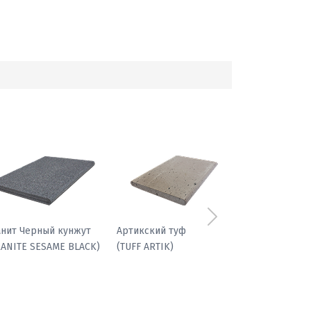
Следующий
анит Черный кунжут
Артикский туф
RANITE SESAME BLACK)
(TUFF ARTIK)