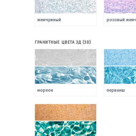
жемчужный
розовый жемч
ГРАНИТНЫЕ ЦВЕТА 3Д (3D)
мореон
перванш