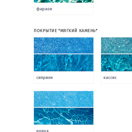
фараон
ПОКРЫТИЕ "МЯГКИЙ КАМЕНЬ"
сиприен
кассис
нонца