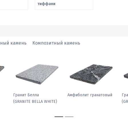
тиффани
нный камень
Композитный камень
Гранит Белла
Амфиболит гранатовый
Гр
(GRANITE BELLA WHITE)
(G