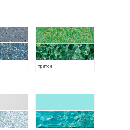
тритон