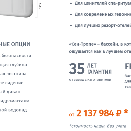
Для ценителей спа-ритуа
Для современных гедони
Для лучших резорт-отеле
НЫЕ ОПЦИИ
«Сен-Тропе» – бассейн, в 
ощущается как в лучшем оте
 безопасности
35
F
щая глубина
ЛЕТ
ГАРАНТИЯ
ая лестница
бас
от завода изготовителя
для
ое сидение
тем
ый диван
гидромассажа
ной водопад
2 137 984 ₽ *
от
*стоимость чаши, без учета