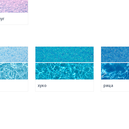
уг
хуко
рица