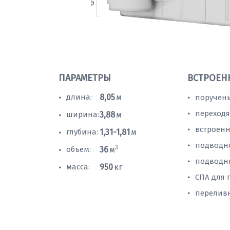
ПАРАМЕТРЫ
ВСТРОЕН
длина:
8,05
м
поручень
•
•
переходя
•
ширина:
3,88
м
•
встроенн
•
глубина:
1,31-1,81
м
•
подводн
•
3
объем:
36
м
•
подводн
•
масса:
950
кг
•
СПА для 
•
перелив
•