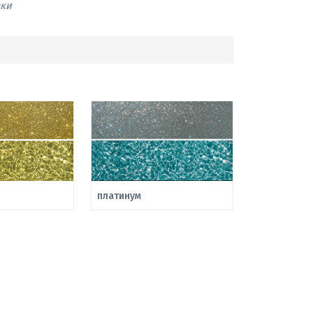
вки
платинум