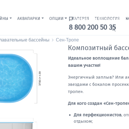
ЕЙНЫ
АКВАПАРКИ
ОПЦИИ
ГАЛЕРЕЯ
Краснодар Бренд-офис
ТЕХНОЛОГИЯ
К
8 800 200 50 35
лавательные бассейны
Сен-Тропе
Композитный басс
Идеальное воплощение бала
вашем участке!
Энергичный заплыв? Или ак
звездами с бокалом просекко
тропе».
Для кого создан «Сен-тропе
Для перфекционистов
, о
отдыхом;