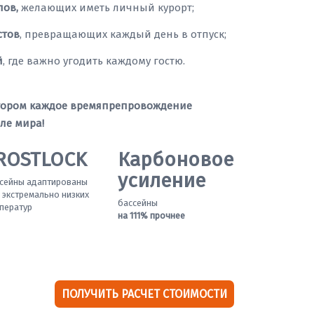
лов,
желающих иметь личный курорт;
стов
, превращающих каждый день в отпуск;
й
, где важно угодить каждому гостю.
котором каждое времяпрепровождение
ле мира!
ROSTLOCK
Карбоновое
усиление
сейны адаптированы
 экстремально низких
бассейны
ператур
на 111% прочнее
ПОЛУЧИТЬ РАСЧЕТ СТОИМОСТИ