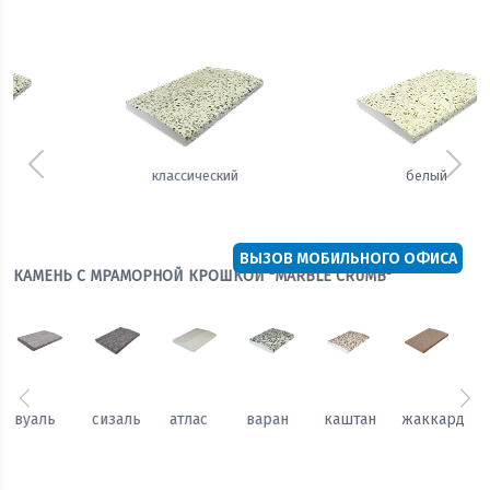
Предыдущий
Сле
белый
теплый
ВЫЗОВ МОБИЛЬНОГО ОФИСА
КАМЕНЬ С МРАМОРНОЙ КРОШКОЙ "MARBLE CRUMB"
Предыдущий
Сл
каштан
жаккард
гобелен
вуаль
сизаль
атлас