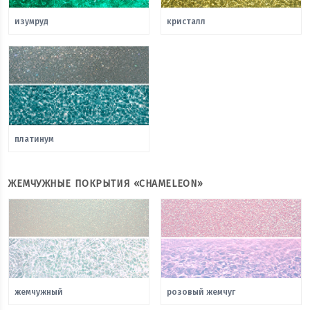
изумруд
кристалл
платинум
ЖЕМЧУЖНЫЕ ПОКРЫТИЯ «CHAMELEON»
жемчужный
розовый жемчуг