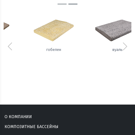
Предыдущий
Сле
вуаль
сизаль
О КОМПАНИИ
КОМПОЗИТНЫЕ БАССЕЙНЫ