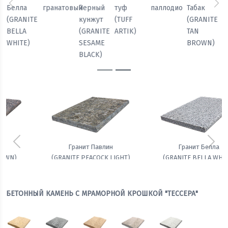
паллодио
Табак
Павлин
Белла
гранатовый
Черный
Предыдущий
Сл
(GRANITE
(GRANITE
(GRANITE
кунжут
TAN
PEACOCK
BELLA
(GRANITE
BROWN)
LIGHT)
WHITE)
SESAME
BLACK)
Предыдущий
Сле
Гранит Белла
Амфиболит гранатовый
(GRANITE BELLA WHITE)
БЕТОННЫЙ КАМЕНЬ С МРАМОРНОЙ КРОШКОЙ "ТЕССЕРА"