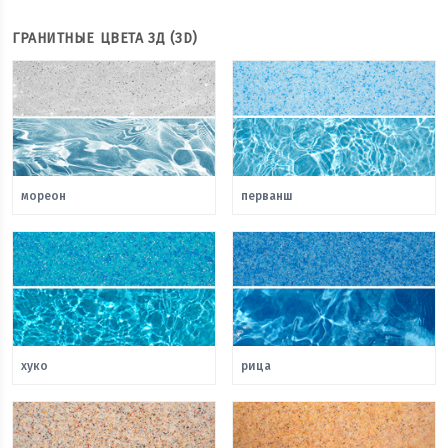
ГРАНИТНЫЕ ЦВЕТА 3Д (3D)
мореон
перванш
хуко
рица