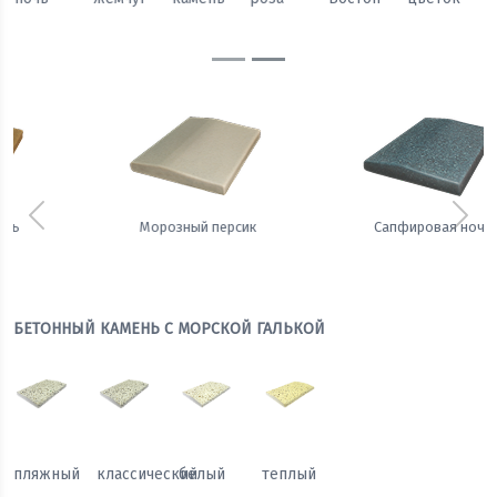
Предыдущий
Сле
Сапфировая ночь
Теплый жемчуг
БЕТОННЫЙ КАМЕНЬ С МОРСКОЙ ГАЛЬКОЙ
пляжный
классический
белый
теплый