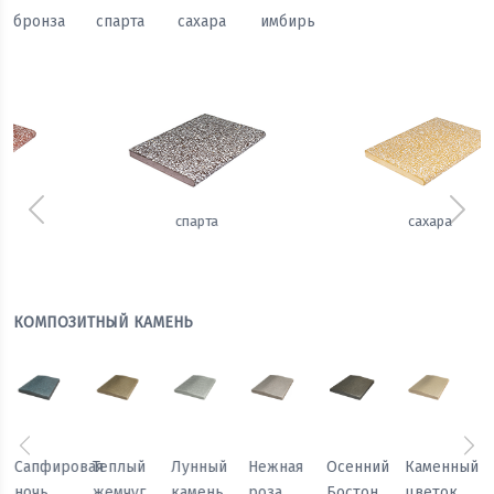
бронза
спарта
сахара
имбирь
Предыдущий
Сле
сахара
имбирь
КОМПОЗИТНЫЙ КАМЕНЬ
Предыдущий
Сл
Осенний
Каменный
Песчаный
Морозный
Сапфировая
Теплый
Бостон
цветок
камень
персик
ночь
жемчуг