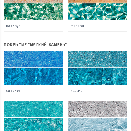
папирус
фараон
ПОКРЫТИЕ "МЯГКИЙ КАМЕНЬ"
сиприен
кассис