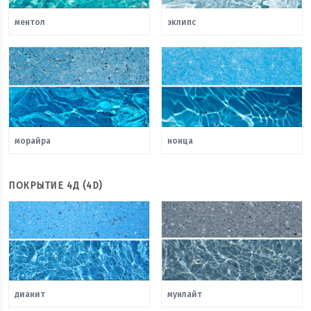
ментол
эклипс
морайра
нонца
ПОКРЫТИЕ 4Д (4D)
дианит
мунлайт