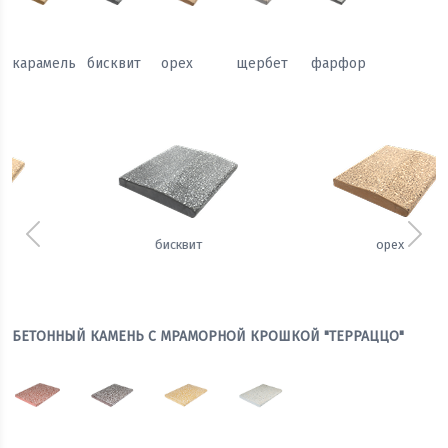
карамель
бисквит
орех
щербет
фарфор
Предыдущий
Сле
орех
щербет
БЕТОННЫЙ КАМЕНЬ С МРАМОРНОЙ КРОШКОЙ "ТЕРРАЦЦО"