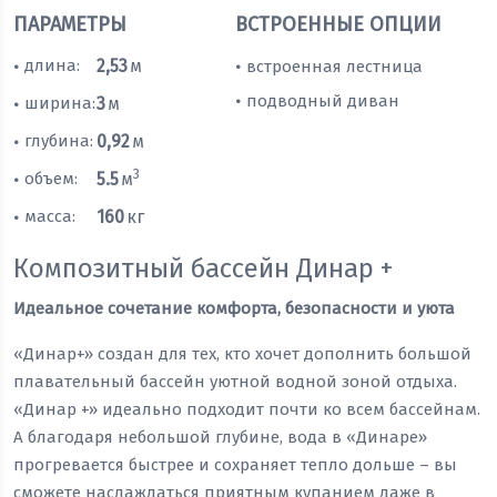
ПАРАМЕТРЫ
ВСТРОЕННЫЕ ОПЦИИ
длина:
2,53
м
встроенная лестница
•
•
подводный диван
•
ширина:
3
м
•
глубина:
0,92
м
•
3
объем:
5.5
м
•
масса:
160
кг
•
Композитный бассейн Динар +
Идеальное сочетание комфорта, безопасности и уюта
«Динар+» создан для тех, кто хочет дополнить большой
плавательный бассейн уютной водной зоной отдыха.
«Динар +» идеально подходит почти ко всем бассейнам.
А благодаря небольшой глубине, вода в «Динаре»
прогревается быстрее и сохраняет тепло дольше – вы
сможете наслаждаться приятным купанием даже в