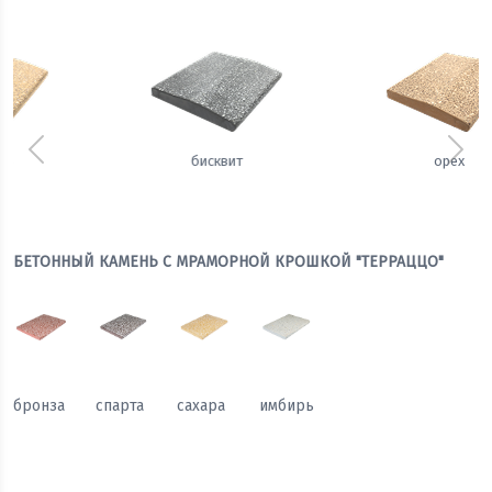
Предыдущий
Сле
орех
щербет
БЕТОННЫЙ КАМЕНЬ С МРАМОРНОЙ КРОШКОЙ "ТЕРРАЦЦО"
бронза
спарта
сахара
имбирь