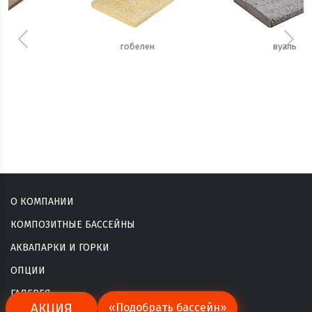
Предыдущий
Сле
вуаль
сизаль
О КОМПАНИИ
КОМПОЗИТНЫЕ БАССЕЙНЫ
АКВАПАРКИ И ГОРКИ
ОПЦИИ
ГАЛЕРЕЯ
АКЦИЯ
«Подобрать бассейн»