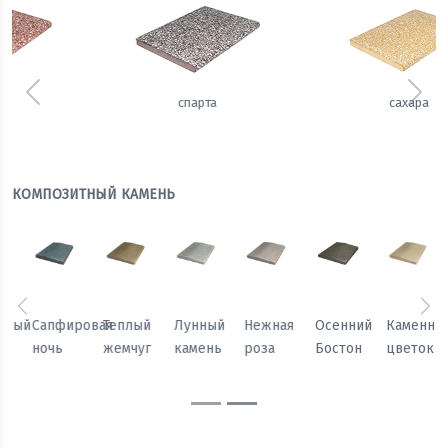
Предыдущий
Сле
сахара
имбирь
КОМПОЗИТНЫЙ КАМЕНЬ
Предыдущий
Сл
Осенний
Каменный
Песчаный
Морозный
Сапфировая
Теплый
Бостон
цветок
камень
персик
ночь
жемчуг