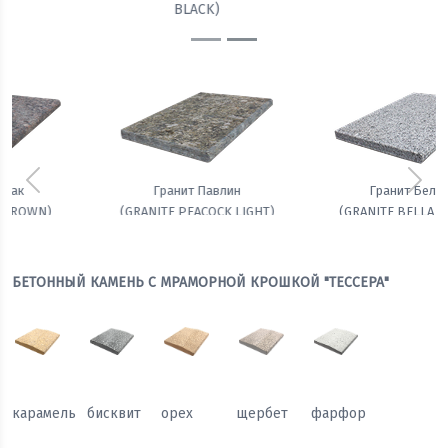
BLACK)
Предыдущий
Сле
Гранит Белла
Амфиболит гранатовый
(GRANITE BELLA WHITE)
БЕТОННЫЙ КАМЕНЬ С МРАМОРНОЙ КРОШКОЙ "ТЕССЕРА"
карамель
бисквит
орех
щербет
фарфор