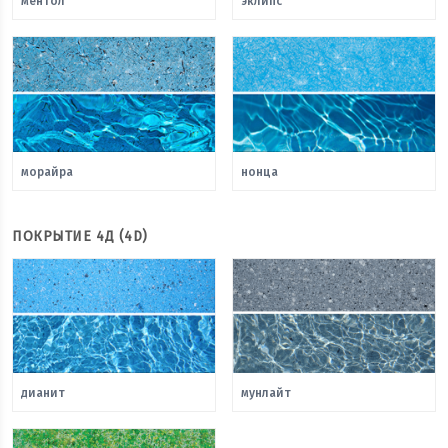
ментол
эклипс
морайра
нонца
ПОКРЫТИЕ 4Д (4D)
дианит
мунлайт