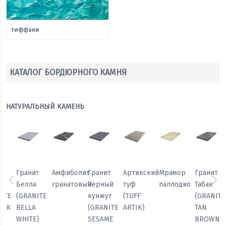
тиффани
КАТАЛОГ БОРДЮРНОГО КАМНЯ
НАТУРАЛЬНЫЙ КАМЕНЬ
Мрамор
Гранит
Гранит
Гранит
Амфиболит
Гранит
паллодио
Табак
Павлин
Белла
гранатовый
Черный
Предыдущий
Сл
(GRANITE
(GRANITE
(GRANITE
кунжут
TAN
PEACOCK
BELLA
(GRANITE
BROWN)
LIGHT)
WHITE)
SESAME