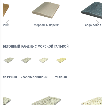
Предыдущий
Сле
Сапфировая ночь
Теплый жемчуг
БЕТОННЫЙ КАМЕНЬ С МОРСКОЙ ГАЛЬКОЙ
пляжный
классический
белый
теплый