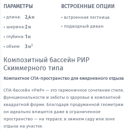
ПАРАМЕТРЫ
ВСТРОЕННЫЕ ОПЦИИ
длина:
2,4
м
встроенная лестница
•
•
подводный диван
•
ширина:
2
м
•
глубина:
1
м
•
3
объем:
3
м
•
Композитный бассейн РИР
Скиммерного типа
Компактное СПА-пространство для ежедневного отдыха
СПА-бассейн «РиР» — это гармоничное сочетание стиля,
функциональности и заботы о здоровье в компактной
квадратной форме. Благодаря продуманной геометрии
он идеально впишется даже в ограниченное
пространство — на террасе, в зимнем саду или зоне
отдыха на участке.